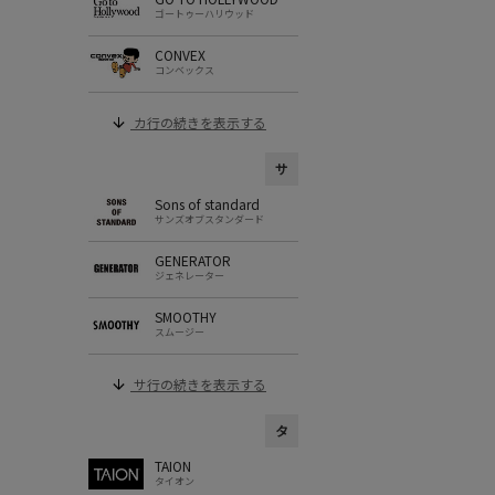
ゴートゥーハリウッド
CONVEX
コンベックス
カ行の続きを表示する
サ
Sons of standard
サンズオブスタンダード
GENERATOR
ジェネレーター
SMOOTHY
スムージー
サ行の続きを表示する
タ
TAION
タイオン