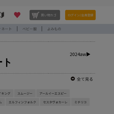
買い物カゴ
ログイン/会員登録
ィネート
ベビー服
よみもの
2024aw▶
ート
全て見る
イキング
スムージー
アールイーエスピー
ム
エルフィンフォルク
セスタヴォカーレ
ミチリコ