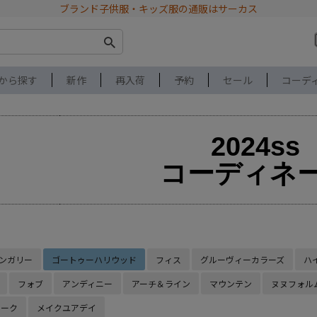
ブランド子供服・キッズ服の通販はサーカス
から探す
新作
再入荷
予約
セール
コーデ
2024ss
コーディネ
ンガリー
ゴートゥーハリウッド
フィス
グルーヴィーカラーズ
ハ
フォブ
アンディニー
アーチ＆ライン
マウンテン
ヌヌフォル
ルーク
メイクユアデイ