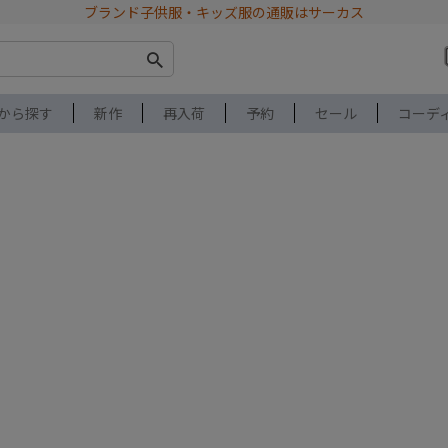
ブランド子供服・キッズ服の通販はサーカス
から探す
新作
再入荷
予約
セール
コーデ