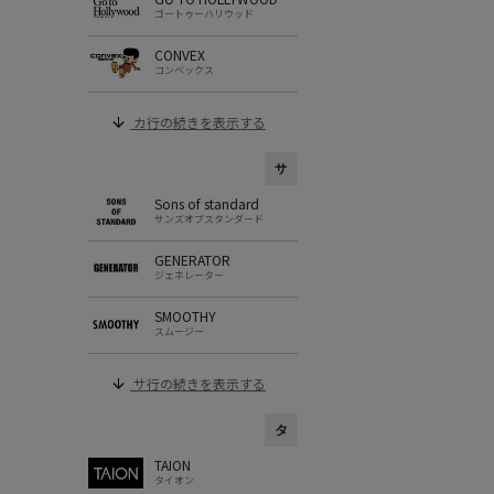
ゴートゥーハリウッド
CONVEX
コンベックス
カ行の続きを表示する
サ
Sons of standard
サンズオブスタンダード
GENERATOR
ジェネレーター
SMOOTHY
スムージー
サ行の続きを表示する
タ
TAION
タイオン