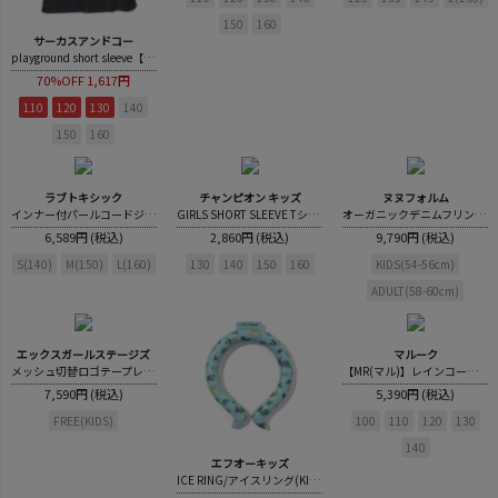
150
160
サーカスアンドコー
playground short sleeve【highking×CIRCUS＆CO. LIMITED EDITION】
70%OFF
1,617円
110
120
130
140
150
160
ラブトキシック
チャンピオン キッズ
ヌヌフォルム
インナー付パールコードジャンスカ
GIRLS SHORT SLEEVE Tシャツ
オーガニックデニムフリンジチューリップハット
6,589円 (税込)
2,860円 (税込)
9,790円 (税込)
S(140)
M(150)
L(160)
130
140
150
160
KIDS(54-56cm)
ADULT(58-60cm)
エックスガールステージズ
マルーク
メッシュ切替ロゴテープレッスンバック
【MR(マル)】レインコート(巾着付）
7,590円 (税込)
5,390円 (税込)
FREE(KIDS)
100
110
120
130
140
エフオーキッズ
ICE RING/アイスリング(KIDS)