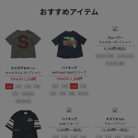
おすすめアイテム
スムージー
マルチボーダーTシャツ
6,160円 (税込)
M(110-120)
L(130-140)
XL(150-160)
ハイキング
セスタヴォカーレ
north port shortスリーブ
キャピタルレターTシャツ
70%OFF
1,584円
70%OFF
1,518円
100
110
120
130
110
120
130
140
140
150
160
S(170)
150
XS(160)
S(LADIES)
ハイキング
ヌヌフォルム
pale ショーツ
ウェーブパンツ
5,500円～ (税込)
11,000円～ (税込)
110
120
130
140
125
135
145
2(163)