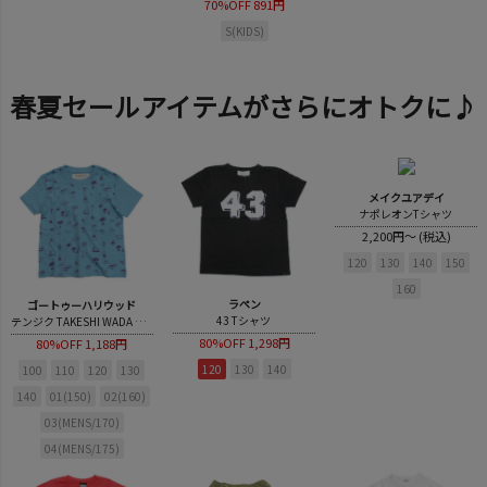
70%OFF
891円
S(KIDS)
春夏セールアイテムがさらにオトクに♪
メイクユアデイ
ナポレオンTシャツ
2,200円～ (税込)
120
130
140
150
160
ラペン
ゴートゥーハリウッド
43 Tシャツ
テンジク TAKESHI WADA 総柄 TEE
80%OFF
1,298円
80%OFF
1,188円
120
130
140
100
110
120
130
140
01(150)
02(160)
03(MENS/170)
04(MENS/175)