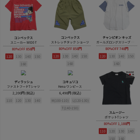
コンベックス
チャンピオン キッズ
コンベックス
ストレッチタック ショーツ
ガールズロングスリーブ ビッグTシャツ
スニーカー WIDE-T
80%OFF
858円
80%OFF
748円
80%OFF
858円
120
130
140
150
120
130
140
150
120
130
140
150
160
160
160
ディラッシュ
コキュリコ
ファストフードTシャツ
Hena ワンピース
2,200円 (税込)
6,490円 (税込)
110
120
130
140
M(100-110)
L(120-130)
T(140-150)
スムージー
ポケットTシャツ
80%OFF
1,188円
110
120
130
140
150
160