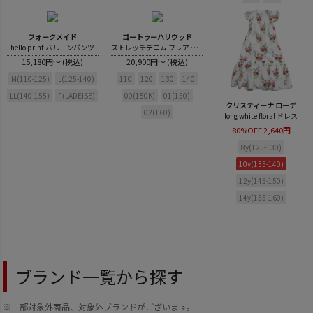
フォークメイド
ゴートゥーハリウッド
hello print バルーンパンツ
ストレッチデニム フレア リメイク PN
15,180円～ (税込)
20,900円～ (税込)
M(110-125)
L(125-140)
110
120
130
140
LL(140-155)
F(LADEISE)
00(150K)
01(150)
クリスティーナ ローデ
02(160)
long white floral ドレス
80%OFF
2,640円
8y(125-130)
10y(135-140)
12y(145-150)
14y(155-160)
ブランド一覧から探す
※一部対象外商品、対象外ブランドがございます。