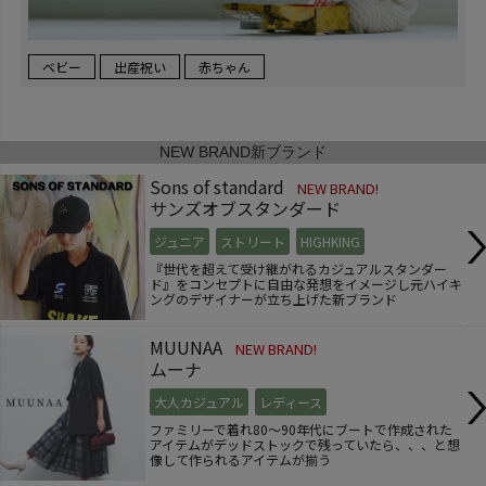
ベビー
出産祝い
赤ちゃん
NEW BRAND
新ブランド
Sons of standard
NEW BRAND!
サンズオブスタンダード
ジュニア
ストリート
HIGHKING
『世代を超えて受け継がれるカジュアルスタンダー
ド』をコンセプトに自由な発想をイメージし元ハイキ
ングのデザイナーが立ち上げた新ブランド
MUUNAA
NEW BRAND!
ムーナ
大人カジュアル
レディース
ファミリーで着れ80～90年代にブートで作成された
アイテムがデッドストックで残っていたら、、、と想
像して作られるアイテムが揃う