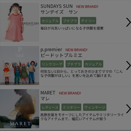
SUNDAYS SUN
NEW BRAND!
サンデイズ サン
カジュアル
プチプラ
デイリー
毎日が元気いっぱいになる子供服を提案
p.premier
NEW BRAND!
ピードットプルミエ
リンクコーデ
プチプラ
カジュアル
何気ない1日から、とっておきのひまでママの「こん
な子供服がほしい」を思いを込めて届けます。
MARET
NEW BRAND!
マレ
レディース
ミリタリー
ヴィンテージ
民族衣装をモチーフにしたアイテムやミリタリーライ
クなアイテムまで、幅広いアイテムが揃う