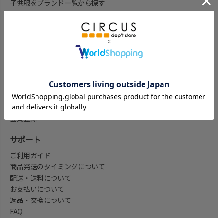
子供服をブランド一覧から探す
子供服をアイテム一覧から探す
ベビー服ギフト通販のCWTCH
新作
再入荷
予約
セール
my focus(よみもの)
会員登録/マイページ
会員登録
サポート
ご利用ガイド
商品発送のタイミングについて
配送・送料について
お支払いについて
返品・交換について
FAQ