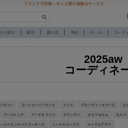
ブランド子供服・キッズ服の通販はサーカス
から探す
新作
再入荷
予約
セール
コーデ
2025aw
コーディネ
ンガリー
ゴートゥーハリウッド
フィス
グルーヴィーカラーズ
ス
ブーストック
アーチ＆ライン
マウンテン
ヌヌフォルム
エルフ
イーストエンドハイランダーズ
ニードルワークス
メイクユアデイ