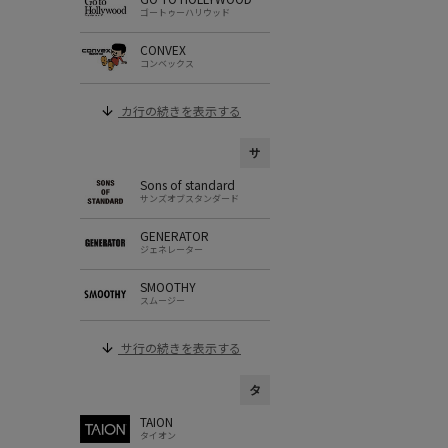
ゴートゥーハリウッド
CONVEX
コンベックス
カ行の続きを表示する
サ
Sons of standard
サンズオブスタンダード
GENERATOR
ジェネレーター
SMOOTHY
スムージー
サ行の続きを表示する
タ
TAION
タイオン