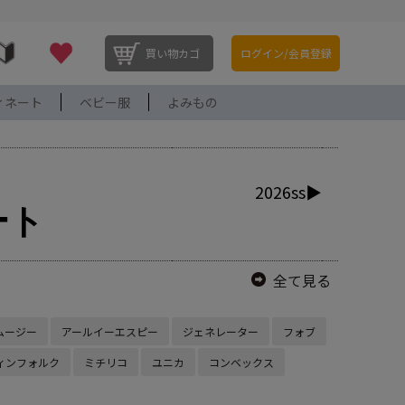
買い物カゴ
ログイン/会員登録
ィネート
ベビー服
よみもの
2026ss▶
ート
全て見る
ムージー
アールイーエスピー
ジェネレーター
フォブ
ィンフォルク
ミチリコ
ユニカ
コンベックス