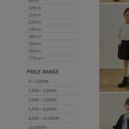
90cm
100cm
110cm
120cm
130cm
140cm
150cm
160cm
170cm〜
PRICE RANGE
0
1,000
～
円
1,000
3,000
～
円
3,000
5,000
～
円
5,000
8,000
～
円
8,000
10,000
～
円
10,000円
～