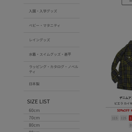
入園・入学グッズ
ベビー・マタニティ
レイングッズ
水着・スイムグッズ・甚平
ラッピング・カタログ・ノベル
ティ
日本製
デニムア
SIZE LIST
ビエラ カイ
60cm
50%OFF
70cm
115
125
1
80cm
0