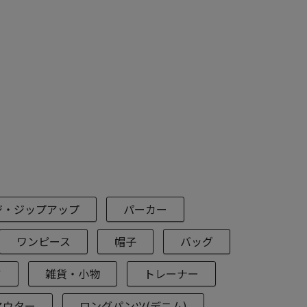
ジ・ジップアップ
パーカー
ワンピース
帽子
バッグ
ア
雑貨・小物
トレーナー
アウター
ロングパンツ(デニム)