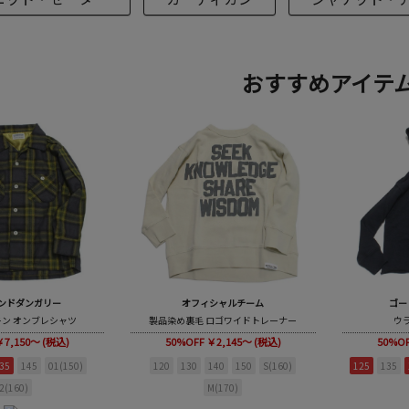
おすすめアイテ
ンドダンガリー
オフィシャルチーム
ゴー
キン オンブレシャツ
製品染め裏毛 ロゴワイドトレーナー
ウラ
￥7,150～ (税込)
50%OFF
￥2,145～ (税込)
50%O
35
145
01(150)
120
130
140
150
S(160)
125
135
2(160)
M(170)