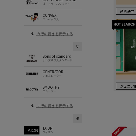
ゴートゥーハリウッド
通園通学
CONVEX
コンベックス
カ行の続きを表示する
サ
Sons of standard
サンズオブスタンダード
GENERATOR
ジェネレーター
ジュニア
SMOOTHY
スムージー
サ行の続きを表示する
タ
TAION
タイオン