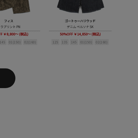
フィス
ゴートゥーハリウッド
ラプリント PN
デニム ペルソナ SK
FF
￥8,800～ (税込)
50%OFF
￥14,850～ (税込)
145
01(150)
02(160)
125
135
145
01(150)
02(160)