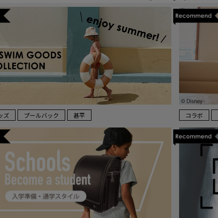
ッズ
プールバック
甚平
コラボ