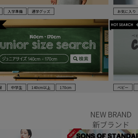
入学準備
通学グッズ
お気に入り
服
中学生
140cm以上
170cm
ベビー
NEW BRAND
新ブランド