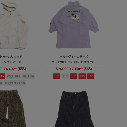
トゥーハリウッド
グルーヴィーカラーズ
 シンプル パーカー
ウラケMICKEY MOUSE ヒザタケOP
FF
￥6,600～ (税込)
50%OFF
￥7,150～ (税込)
145
00(150K)
01(150)
100
110
120
130
140
0)
03(MENS/170)