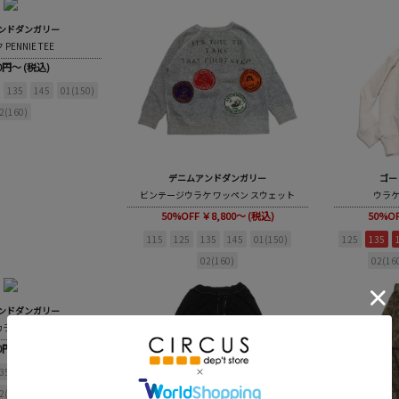
ンドダンガリー
PENNIE TEE
00円～ (税込)
135
145
01(150)
2(160)
デニムアンドダンガリー
ゴー
ビンテージウラケ ワッペン スウェット
ウラケ
50%OFF
￥8,800～ (税込)
50%O
115
125
135
145
01(150)
125
135
02(160)
02(16
ンドダンガリー
ビンテージウラケ カラフル ハンドダイ PENNIE PN
00円～ (税込)
35
145
01(150)
2(160)