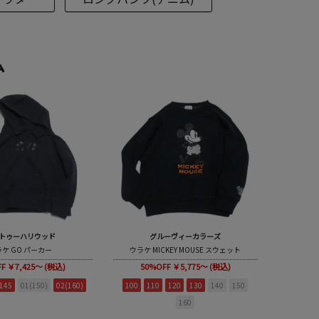
ム
トゥーハリウッド
グルーヴィーカラーズ
ケ GO パーカー
ウラケ MICKEY MOUSE スウェット
FF
￥7,425～ (税込)
50%OFF
￥5,775～ (税込)
145
01(150)
02(160)
100
110
120
130
140
150
160