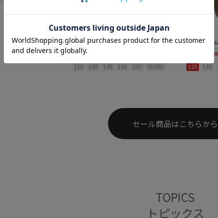
オフィシャルチーム
デニムプリント立体タックワイドパンツ
ム
50%OFF
￥2,145～ (税込)
50%O
110
120
130
140
150
S(160)
125
135
セール商品はこちらから
TOPICS
トピックス