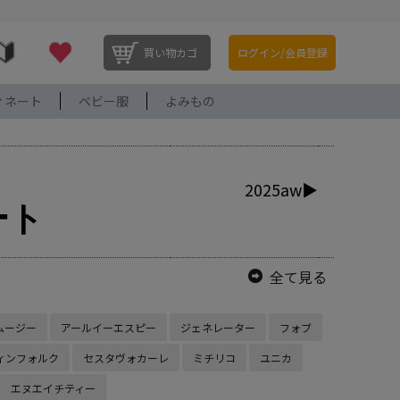
買い物カゴ
ログイン/会員登録
ィネート
ベビー服
よみもの
2025aw▶
ート
全て見る
ムージー
アールイーエスピー
ジェネレーター
フォブ
ィンフォルク
セスタヴォカーレ
ミチリコ
ユニカ
エヌエイチティー