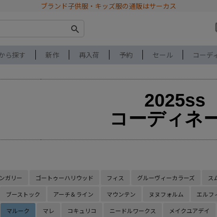
ブランド子供服・キッズ服の通販はサーカス
から探す
新作
再入荷
予約
セール
コーデ
2025ss
コーディネ
ンガリー
ゴートゥーハリウッド
フィス
グルーヴィーカラーズ
ス
ブーストック
アーチ＆ライン
マウンテン
ヌヌフォルム
エルフ
マルーク
マレ
コキュリコ
ニードルワークス
メイクユアデイ