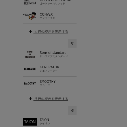
ゴートゥーハリウッド
CONVEX
コンベックス
カ行の続きを表示する
サ
Sons of standard
サンズオブスタンダード
GENERATOR
ジェネレーター
SMOOTHY
スムージー
サ行の続きを表示する
タ
TAION
タイオン