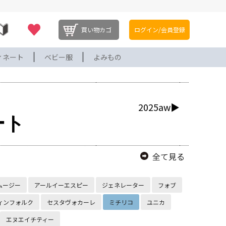
買い物カゴ
ログイン/会員登録
ィネート
ベビー服
よみもの
2025aw▶
ート
全て見る
ムージー
アールイーエスピー
ジェネレーター
フォブ
ィンフォルク
セスタヴォカーレ
ミチリコ
ユニカ
エヌエイチティー