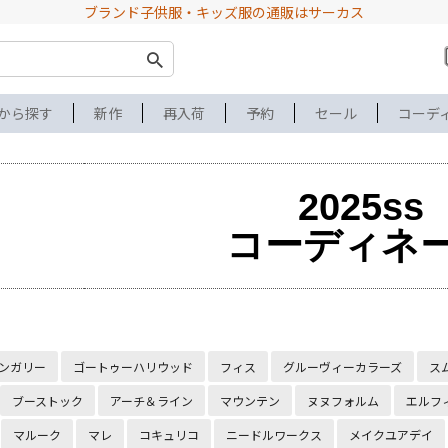
ブランド子供服・キッズ服の通販はサーカス
から探す
新作
再入荷
予約
セール
コーデ
2025ss
コーディネ
ンガリー
ゴートゥーハリウッド
フィス
グルーヴィーカラーズ
ス
ブーストック
アーチ＆ライン
マウンテン
ヌヌフォルム
エルフ
マルーク
マレ
コキュリコ
ニードルワークス
メイクユアデイ