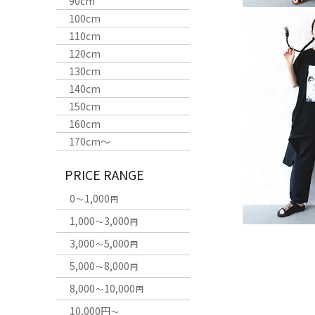
90cm
100cm
110cm
120cm
130cm
140cm
150cm
160cm
170cm〜
PRICE RANGE
0
1,000
～
円
1,000
3,000
～
円
3,000
5,000
～
円
5,000
8,000
～
円
8,000
10,000
～
円
10,000円
～