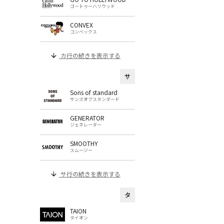
ゴートゥーハリウッド
CONVEX
コンベックス
カ行の続きを表示する
サ
Sons of standard
サンズオブスタンダード
GENERATOR
ジェネレーター
SMOOTHY
スムージー
サ行の続きを表示する
タ
TAION
タイオン