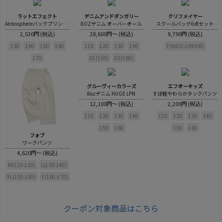
ラットエフェクト
デニムアンドダンガリー
クリフメイヤー
AtmosphereバックプリントロンT
8OZデニム オーバーオール
スクールバッグ6点セット
2,530円 (税込)
28,600円～ (税込)
9,790円 (税込)
130
140
150
160
110
120
130
140
F(KIDS-JUNIOR)
170
01(150)
02(160)
グルーヴィーカラーズ
エフオーキッズ
8ozデニム HUGE LPN
すぽ軽やわらかタックパンツ
12,100円～ (税込)
2,200円 (税込)
110
120
130
140
110
120
130
140
150
160
150
160
フォブ
ワークパンツ
4,620円～ (税込)
M(110-120)
L(130-140)
XL(150-160)
F(160-170)
クーポン対象商品はこちら