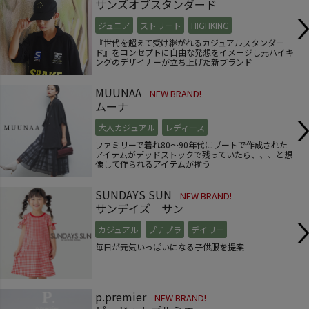
サンズオブスタンダード
ジュニア
ストリート
HIGHKING
『世代を超えて受け継がれるカジュアルスタンダー
ド』をコンセプトに自由な発想をイメージし元ハイキ
ングのデザイナーが立ち上げた新ブランド
MUUNAA
NEW BRAND!
ムーナ
大人カジュアル
レディース
ファミリーで着れ80～90年代にブートで作成された
アイテムがデッドストックで残っていたら、、、と想
像して作られるアイテムが揃う
SUNDAYS SUN
NEW BRAND!
サンデイズ サン
カジュアル
プチプラ
デイリー
毎日が元気いっぱいになる子供服を提案
p.premier
NEW BRAND!