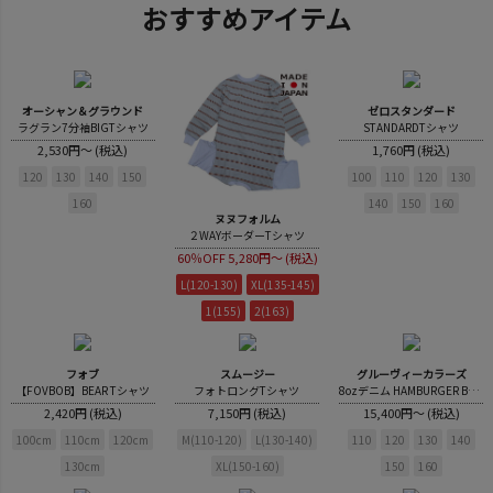
おすすめアイテム
オーシャン＆グラウンド
ゼロスタンダード
ラグラン7分袖BIGTシャツ
STANDARDTシャツ
2,530円～ (税込)
1,760円 (税込)
120
130
140
150
100
110
120
130
160
140
150
160
ヌヌフォルム
２WAYボーダーTシャツ
60％OFF
5,280円～ (税込)
L(120-130)
XL(135-145)
1(155)
2(163)
フォブ
スムージー
グルーヴィーカラーズ
【FOVBOB】BEAR Tシャツ
フォトロングTシャツ
8ozデニム HAMBURGER BIG シャツ
2,420円 (税込)
7,150円 (税込)
15,400円～ (税込)
100cm
110cm
120cm
M(110-120)
L(130-140)
110
120
130
140
130cm
XL(150-160)
150
160