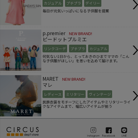
カジュアル
プチプラ
デイリー
毎日が元気いっぱいになる子供服を提案
p.premier
NEW BRAND!
ピードットプルミエ
リンクコーデ
プチプラ
カジュアル
何気ない1日から、とっておきのひまでママの「こん
な子供服がほしい」を思いを込めて届けます。
MARET
NEW BRAND!
マレ
レディース
ミリタリー
ヴィンテージ
民族衣装をモチーフにしたアイテムやミリタリーライ
クなアイテムまで、幅広いアイテムが揃う