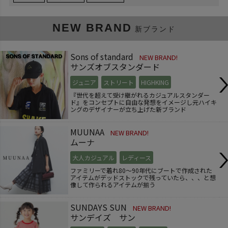
NEW BRAND
新ブランド
Sons of standard
NEW BRAND!
サンズオブスタンダード
ジュニア
ストリート
HIGHKING
『世代を超えて受け継がれるカジュアルスタンダー
ド』をコンセプトに自由な発想をイメージし元ハイキ
ングのデザイナーが立ち上げた新ブランド
MUUNAA
NEW BRAND!
ムーナ
大人カジュアル
レディース
ファミリーで着れ80～90年代にブートで作成された
アイテムがデッドストックで残っていたら、、、と想
像して作られるアイテムが揃う
SUNDAYS SUN
NEW BRAND!
サンデイズ サン