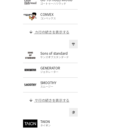
ゴートゥーハリウッド
CONVEX
コンベックス
カ行の続きを表示する
サ
Sons of standard
サンズオブスタンダード
GENERATOR
ジェネレーター
SMOOTHY
スムージー
サ行の続きを表示する
タ
TAION
タイオン