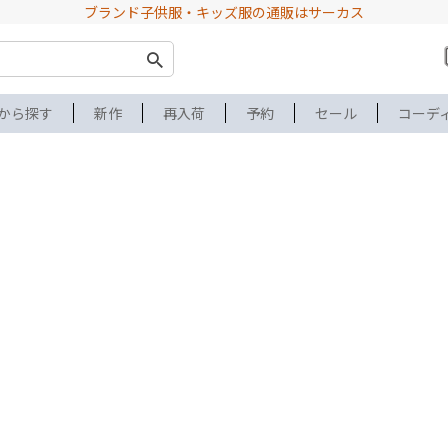
ブランド子供服・キッズ服の通販はサーカス
から探す
新作
再入荷
予約
セール
コーデ