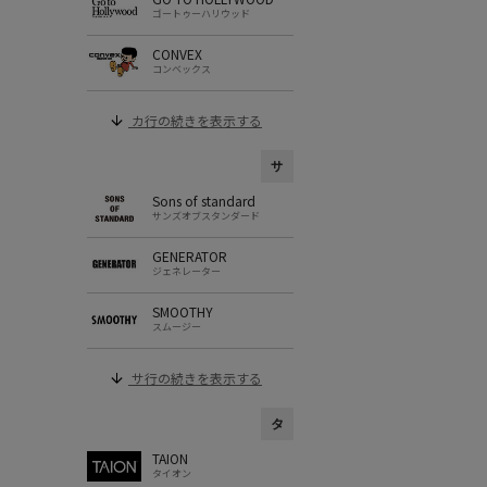
ゴートゥーハリウッド
CONVEX
コンベックス
カ行の続きを表示する
サ
Sons of standard
サンズオブスタンダード
GENERATOR
ジェネレーター
SMOOTHY
スムージー
サ行の続きを表示する
タ
TAION
タイオン