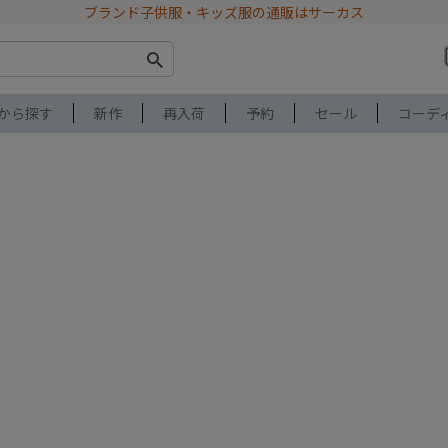
ブランド子供服・キッズ服の通販はサーカス
から探す
新作
再入荷
予約
セール
コーデ