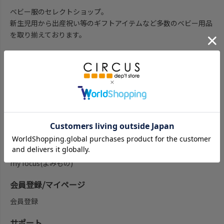
ベビー服のセレクトショップ。
新生児用から出産祝い等のギフトアイテムなど多数のベビー用品
を取り揃えております。
子供服を探す
子供服をブランド一覧から探す
子供服をアイテム一覧から探す
ベビー服ギフト通販のCWTCH
新作
再入荷
予約
セール
my focus(よみもの)
会員登録/マイページ
会員登録
サポート