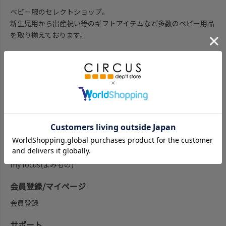
ベビー服のセレクトショップ。
新生児用から出産祝い等のギフトアイテムなど多数のベビー用品
を取り揃えております。
子供服を探す
子供服をブランド一覧から探す
子供服をアイテム一覧から探す
ベビー服ギフト通販のCWTCH
新作
再入荷
予約
セール
my focus(よみもの)
会員登録/マイページ
会員登録
サポート