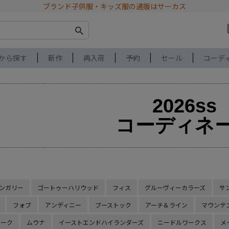
ブランド子供服・キッズ服の通販はサーカス
から探す
新作
再入荷
予約
セール
コーデ
2026ss
コーディネ
ンガリー
ゴートゥーハリウッド
フィス
グルーヴィーカラーズ
サ
フォブ
アンディニー
ブーストック
アーチ＆ライン
マウンテ
ルーク
ムウナ
イーストエンドハイランダーズ
ニードルワークス
メ