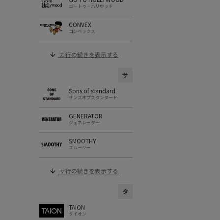
ゴートゥーハリウッド
CONVEX
コンベックス
カ行の続きを表示する
サ
Sons of standard
サンズオブスタンダード
GENERATOR
ジェネレーター
SMOOTHY
スムージー
サ行の続きを表示する
タ
TAION
タイオン