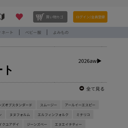
買い物カゴ
ログイン/会員登録
ィネート
ベビー服
よみもの
2026aw▶
ート
全て見る
ンズオブスタンダード
スムージー
アールイーエスピー
ン
ヌヌフォルム
エルフィンフォルク
ミチリコ
イクユアデイ
ジーンズベー
エヌエイチティー