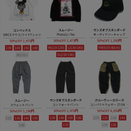
スムージー
サンズオブスタンダード
コンベックス
PhotoロンTee
オーディナリーキャップ
SPACEマウス/ワイドTシャツ
50%OFF
2,475円
50%OFF
1,595円
50%OFF
2,475円
M(110-120)
L(130-140)
FREE(55-60cm)
130
140
150
160
XL(150-160)
M(170-)
サンズオブスタンダード
グルーヴィーカラーズ
スムージー
コンフォートパンツ
コンパクトウェザー 2TONE LPN
スウェットパンツ
50%OFF
2,970円
50%OFF
6,050円
50%OFF
3,190円
130
140
150
160
115
125
135
145
120
130
140
150
170
155
165
160