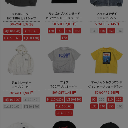
サンズオブスタンダード
メイクユアデイ
ジェネレーター
squeezeショートスリーブ【LIMITED EDITION】
デニムブルゾン
NOTHING L/S Tシャツ
50%OFF
2,090円
50%OFF
2,145円
50%OFF
1,375円
130
140
150
160
130
140
150
160
M(110-120)
L(130-140)
170
XL(150-160)
F(160-170)
フォブ
オーシャン＆グラウンド
ジェネレーター
TODAY プルオーバー
ヴィンテージフェードTシャツ
ジップパーカー
50%OFF
1,485円
50%OFF
1,265円
50%OFF
1,980円
M(110-120)
L(130-140)
90
100
110
120
M(110-120)
L(130-140)
XL(150-160)
130
140
150
160
XL(150-160)
F(160-170)
F(160-170)