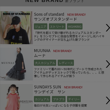
NEW BRAND
新ブランド
Sons of standard
NEW BRAND!
サンズオブスタンダード
ジュニア
ストリート
HIGHKING
『世代を超えて受け継がれるカジュアルスタンダー
ド』をコンセプトに自由な発想をイメージし元ハイキ
ングのデザイナーが立ち上げた新ブランド
MUUNAA
NEW BRAND!
ムーナ
大人カジュアル
レディース
ファミリーで着れ80～90年代にブートで作成された
アイテムがデッドストックで残っていたら、、、と想
像して作られるアイテムが揃う
SUNDAYS SUN
NEW BRAND!
サンデイズ サン
カジュアル
プチプラ
デイリー
毎日が元気いっぱいになる子供服を提案