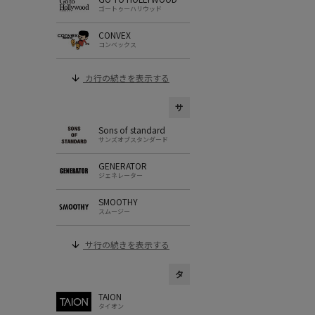
ゴートゥーハリウッド
CONVEX
コンベックス
カ行の続きを表示する
サ
Sons of standard
サンズオブスタンダード
GENERATOR
ジェネレーター
SMOOTHY
スムージー
サ行の続きを表示する
タ
TAION
タイオン