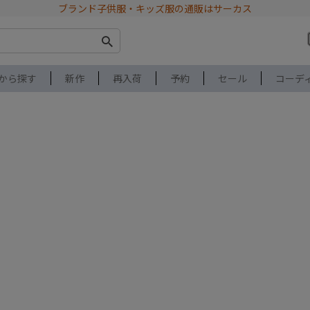
ブランド子供服・キッズ服の通販はサーカス
から探す
新作
再入荷
予約
セール
コーデ