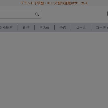
ブランド子供服・キッズ服の通販はサーカス
から探す
新作
再入荷
予約
セール
コーデ