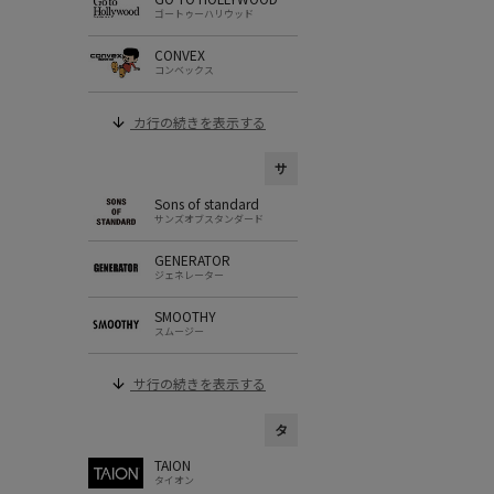
ゴートゥーハリウッド
CONVEX
コンベックス
カ行の続きを表示する
サ
Sons of standard
サンズオブスタンダード
GENERATOR
ジェネレーター
SMOOTHY
スムージー
サ行の続きを表示する
タ
TAION
タイオン