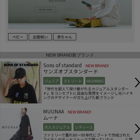
ベビー
出産祝い
赤ちゃん
NEW BRAND
新ブランド
Sons of standard
NEW BRAND!
サンズオブスタンダード
ジュニア
ストリート
HIGHKING
『世代を超えて受け継がれるカジュアルスタンダー
ド』をコンセプトに自由な発想をイメージし元ハイキ
ングのデザイナーが立ち上げた新ブランド
MUUNAA
NEW BRAND!
ムーナ
大人カジュアル
レディース
ファミリーで着れ80～90年代にブートで作成された
アイテムがデッドストックで残っていたら、、、と想