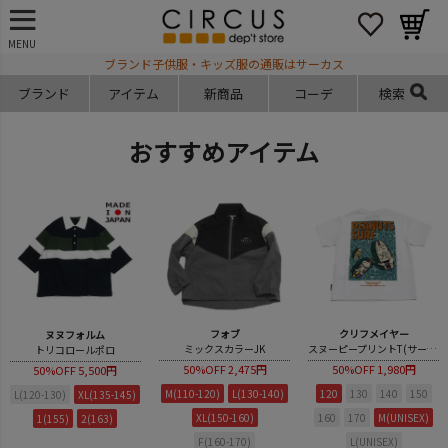
MENU
ブランド子供服・キッズ服の通販はサーカス
ブランド
アイテム
新商品
コーデ
検索
おすすめアイテム
フォブ
クリフメイヤー
ヌヌフォルム
ミックスカラーJK
スヌーピープリントT(サーフ)
トリコロールポロ
50%OFF
2,475円
50%OFF
1,980円
50%OFF
5,500円
M(110-120)
L(130-140)
120
130
140
150
L(120-130)
XL(135-145)
XL(150-160)
160
170
M(UNISEX)
1(155)
2(163)
F(160-170)
L(UNISEX)