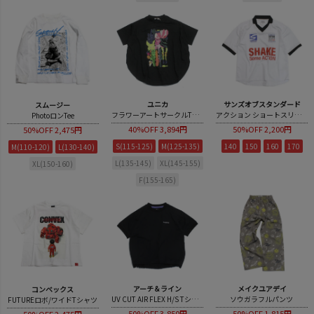
ユニカ
サンズオブスタンダード
スムージー
フラワーアートサークルTシャツ
アクション ショートスリーブ
PhotoロンTee
40%OFF
3,894円
50%OFF
2,200円
50%OFF
2,475円
S(115-125)
M(125-135)
140
150
160
170
M(110-120)
L(130-140)
L(135-145)
XL(145-155)
XL(150-160)
F(155-165)
アーチ＆ライン
メイクユアデイ
コンベックス
UV CUT AIR FLEX H/S Tシャツ
ソウガラフルパンツ
FUTUREロボ/ワイドTシャツ
50%OFF
3,850円
50%OFF
1,815円
50%OFF
2,475円