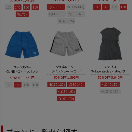
L(125-135)
XL(135-145)
130
140
150
160
130
140
150
160
1(145-155)
2(155-165)
M(170-)
3(165-175)
ジェネレーター
ミチリコ
ジーンズベー
ラインショートパンツ
My favorite day knitted ワンピース
CLIMBING ハーフパンツ
50%OFF
1,595円
50%OFF
5,940円
50%OFF
1,430円
M(110-120)
L(130-140)
XL(140-150)
130
140
150
160
XL(150-160)
XXL(140-150)
F(160-170)
ブランド一覧から探す