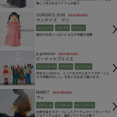
像して作られるアイテムが揃う
SUNDAYS SUN
NEW BRAND!
サンデイズ サン
カジュアル
プチプラ
デイリー
毎日が元気いっぱいになる子供服を提案
p.premier
NEW BRAND!
ピードットプルミエ
リンクコーデ
プチプラ
カジュアル
何気ない1日から、とっておきのひまでママの「こん
な子供服がほしい」を思いを込めて届けます。
MARET
NEW BRAND!
マレ
レディース
ミリタリー
ヴィンテージ
民族衣装をモチーフにしたアイテムやミリタリーライ
クなアイテムまで、幅広いアイテムが揃う