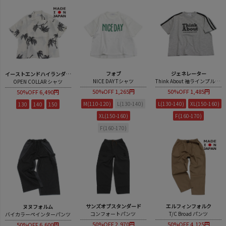
フォブ
ジェネレーター
イーストエンドハイランダーズ
NICE DAY Tシャツ
Think About 袖ラインプルオーバー
OPEN COLLAR シャツ
50%OFF
1,265円
50%OFF
1,485円
50%OFF
6,490円
M(110-120)
L(130-140)
L(130-140)
XL(150-160)
130
140
150
XL(150-160)
F(160-170)
F(160-170)
サンズオブスタンダード
エルフィンフォルク
ヌヌフォルム
コンフォートパンツ
T/C Broad パンツ
バイカラーペインターパンツ
50%OFF
2,970円
50%OFF
4,125円
50%OFF
6,600円