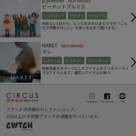
p.premier
NEW BRAND!
ピードットプルミエ
リンクコーデ
プチプラ
カジュアル
何気ない1日から、とっておきのひまでママの「こん
な子供服がほしい」を思いを込めて届けます。
MARET
NEW BRAND!
マレ
レディース
ミリタリー
ヴィンテージ
民族衣装をモチーフにしたアイテムやミリタリーライ
クなアイテムまで、幅広いアイテムが揃う
ブランド子供服のセレクトショップ。
100以上の子供服ブランドの通販を行っています。