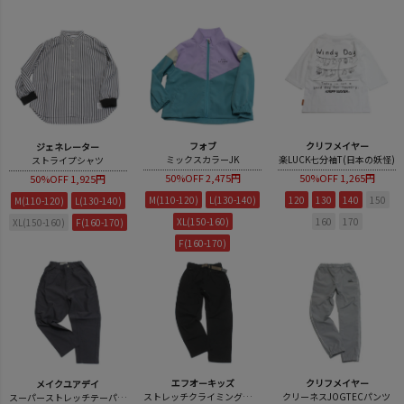
フォブ
クリフメイヤー
ジェネレーター
ミックスカラーJK
楽LUCK七分袖T(日本の妖怪)
ストライプシャツ
50%OFF
2,475円
50%OFF
1,265円
50%OFF
1,925円
M(110-120)
L(130-140)
120
130
140
150
M(110-120)
L(130-140)
XL(150-160)
160
170
XL(150-160)
F(160-170)
F(160-170)
エフオーキッズ
クリフメイヤー
メイクユアデイ
ストレッチクライミングパンツ
クリーネスJOGTECパンツ
スーパーストレッチテーパードパンツ