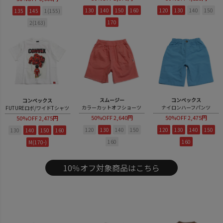
130
140
150
160
120
130
140
150
135
145
1(155)
170
2(163)
スムージー
コンベックス
コンベックス
カラーカットオフショーツ
ナイロンハーフパンツ
FUTUREロボ/ワイドTシャツ
50%OFF
2,640円
50%OFF
2,475円
50%OFF
2,475円
120
130
140
150
120
130
140
150
130
140
150
160
160
160
M(170-)
10％オフ対象商品はこちら