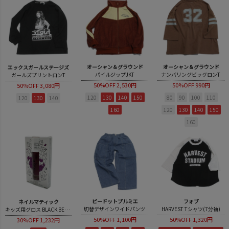
オーシャン＆グラウンド
オーシャン＆グラウンド
エックスガールステージズ
パイルジップJKT
ナンバリングビッグロンT
ガールズプリントロンT
50%OFF
2,530円
50%OFF
990円
50%OFF
3,080円
120
130
140
150
80
90
100
110
120
130
140
160
120
130
140
150
160
ピードットプルミエ
フォブ
ネイルマティック
切替デザインワイドパンツ
HARVEST Tシャツ(7分袖)
キッズ用グロス BLACK BERRY(容量6.5ml)
50%OFF
1,100円
50%OFF
1,320円
30%OFF
1,232円