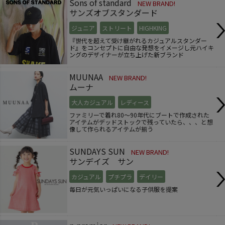
Sons of standard
NEW BRAND!
サンズオブスタンダード
ジュニア
ストリート
HIGHKING
『世代を超えて受け継がれるカジュアルスタンダー
ド』をコンセプトに自由な発想をイメージし元ハイキ
ングのデザイナーが立ち上げた新ブランド
MUUNAA
NEW BRAND!
ムーナ
大人カジュアル
レディース
ファミリーで着れ80～90年代にブートで作成された
アイテムがデッドストックで残っていたら、、、と想
像して作られるアイテムが揃う
SUNDAYS SUN
NEW BRAND!
サンデイズ サン
カジュアル
プチプラ
デイリー
毎日が元気いっぱいになる子供服を提案