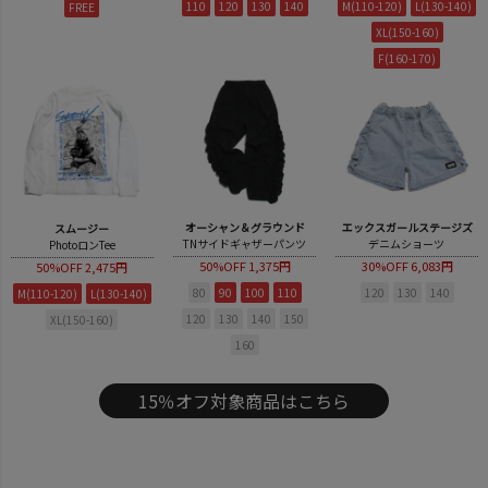
110
120
130
140
M(110-120)
L(130-140)
FREE
XL(150-160)
F(160-170)
オーシャン＆グラウンド
エックスガールステージズ
スムージー
TNサイドギャザーパンツ
デニムショーツ
PhotoロンTee
50%OFF
1,375円
30%OFF
6,083円
50%OFF
2,475円
80
90
100
110
120
130
140
M(110-120)
L(130-140)
120
130
140
150
XL(150-160)
160
15％オフ対象商品はこちら