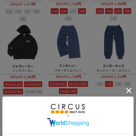
50%OFF
1,100円
50%OFF
1,980円
50%OFF
1,375円
110
120
130
140
130
140
150
160
120
130
140
150
150
170
160
アンディニー
エフオーキッズ
ジェネレーター
バギーデニムパンツ
カットソーカーゴパンツ
ジップパーカー
50%OFF
1,595円
50%OFF
1,155円
50%OFF
1,980円
L(130-140)
XL(150-160)
110
120
130
140
M(110-120)
L(130-140)
F(160-170)
XL(150-160)
F(160-170)
20％オフ対象商品はこちら