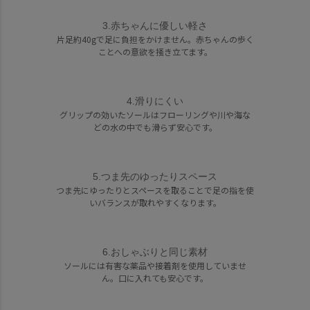
3.赤ちゃんに優しい軽さ
片足約40gで足に負担をかけません。赤ちゃんの歩く
ことへの意欲を掻き立てます。
4.滑りにくい
グリップの効いたソールはフローリングや川や海な
どの水の中でも滑らず安心です。
5.つま先のゆったりスペース
つま先にゆったりとスペースを取ることで足の指を使
いバランスが取れやすくなります。
6.おしゃぶりと同じ素材
ソールには有害な薬品や接着剤を使用していませ
ん。口に入れても安心です。