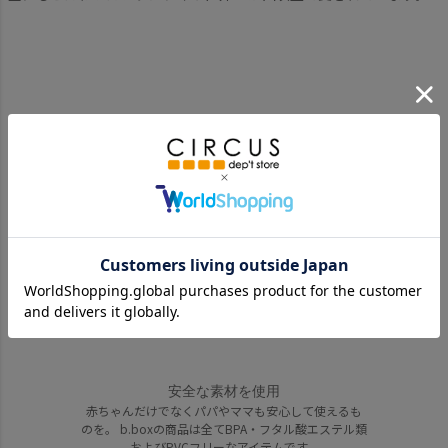
ママの声から生まれたブランド
2007年に誕生したオーストラリア生まれのお食事アイテ
ムb.box（ビーボックス）。 現在、オーストラリアでは
取り扱い店舗が2,000店を超える、大人気ブランドです。
その人気はオーストラリアにとどまらず、世界35ヵ国以
上で知られるブランドに成長しました。
安全な素材を使用
赤ちゃんだけでなくパパやママも安心して使えるも
のを。 b.boxの商品は全てBPA・フタル酸エステル類
およびPVCフリーなアイテムです。