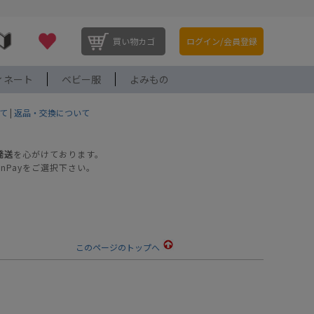
買い物カゴ
ログイン/会員登録
ィネート
ベビー服
よみもの
て
|
返品・交換について
発送
を心がけております。
nPayをご選択下さい。
このページのトップへ