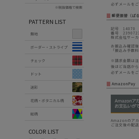
必ずメールをご
※税抜価格で検索
|||
郵便振替（ぱ
PATTERN LIST
記号 14070
番号 239072
無地
株式会社サーカ
お振込み確認後
ボーダー・ストライプ
「振込み手数料
チェック
※請求金額は注
後ほど当店から
必ずメールをご
ドット
|||
AmazonPay
迷彩
花柄・ボタニカル柄
総柄
Amazonの
ご注文後の配送
COLOR LIST