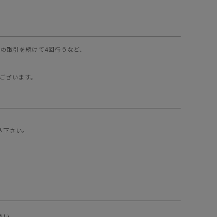
込)の取引を続けて4回行うなど、
もございます。
込下さい。
さい。