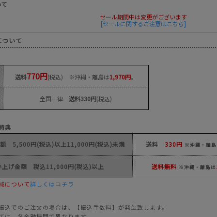
いて
セール期間中は変更がございます
[セールに関するご注意はこちら]
について
770円
送料
(税込) ※沖縄・離島は
1,970円
。
全国一律
送料330円
(税込)
特典
 5,500円(税込)以上11,000円(税込)未満
送料
330円
※沖縄・離島
上げ金額 税込11,000円(税込)以上
送料無料
※沖縄・離島は
域について
詳しくはコチラ
振込でのご注文の場合は、【振込手数料】が発生致します。
ては、各金融機関で異なります。