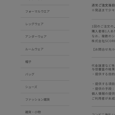
通常
ご注文当日
※発送まで少々
フォーマルウエア
レッグウェア
1回のご注文の
購入者様1人あ
なお、複数のシ
アンダーウェア
株式会社SCO
ルームウェア
【お問合せ先
帽子
代金譲渡など株
与信審査の結果
・提供する目的
バッグ
・提供する項目
シューズ
・提供の手段：
個人情報の提供に
ご利用者が未成
ファッション雑貨
雑貨・小物
コンビニ後払い