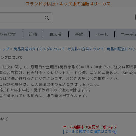
ブランド子供服・キッズ服の通販はサーカス
から探す
新作
再入荷
予約
セール
コーデ
トップ
>
商品発送のタイミングについて
|
お支払い方法について
|
商品の配送につい
ミングについて
ご注文に関して、
月曜日～土曜日(祝日を除く)の15：00まで
のご注文は
即日
望のお客様は、代金引換・クレジットカード決済、コンビニ後払い、 Amazo
後は発送が遅れることがございます。お急ぎの場合はご相談下さい。
ご指定の場合は、ご入金確認後の発送とさせて頂きます。
・祝日)や年末年始・夏季休暇中のご注文は除きます。
品が含まれている場合は、即日発送出来かねます。
ついて
セール期間中は変更がございます
[セールに関するご注意はこちら]