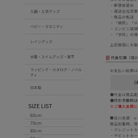
・郵便局留め
・運送会社営業
入園・入学グッズ
・商品の転送
・「病院」「ホ
ベビー・マタニティ
・コンビニ店頭
・「学校」の場
レイングッズ
上記施設にお勤
水着・スイムグッズ・甚平
|||
代金引換（佐
ラッピング・カタログ・ノベル
お支払い総額は
ティ
【
日本製
●代金は商品配
●代引手数料は
SIZE LIST
※ご購入金額に
60cm
■佐川急便 e
70cm
商品到着時、現
・クレジットカー
80cm
・デビットカー