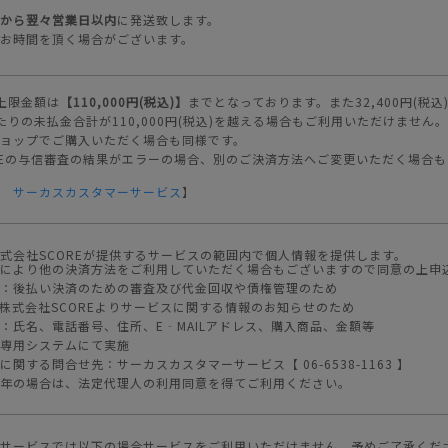
から翌々営業日以内
に発送致します。
お時間を頂く場合がございます。
上限金額は
【110,000円(税込)】
までとなっております。また32,400円(税
たりの未払金合計が110,000円(税込)を越える場合もご利用いただけません。
ョップでご購入いただく場合も同様です。
REの与信審査の結果がエラーの場合、別のご決済方法へご変更いただく場合
⇒
サーカスカスタマーサービス
】
式会社SCOREが提供するサービスの範囲内で個人情報を提供します。
により他の決済方法をご利用していただく場合もございますので同意の上申
：後払い決済のための審査及び代金回収や債権管理のため
株式会社SCOREよりサービスに関する情報のお知らせのため
：氏名、電話番号、住所、E‐MAILアドレス、購入商品、金額等
専用システムにて実施
関する問合せ先：サーカスカスタマーサービス【 06-6538-1163 】
年の場合は、法定代理人の利用同意を得てご利用ください。
サービスでは以下の場合サービスをご利用いただけません。予めご了承くだ