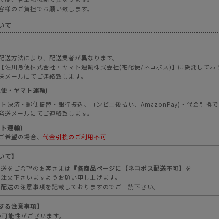
客様のご負担でお願い致します。
いて
配送方法により、配送業者が異なります。
【佐川急便株式会社・ヤマト運輸株式会社(宅配便/ネコポス)】に委託してお
送メールにてご連絡致します。
急便・ヤマト運輸)
ット決済・郵便振替・銀行振込、コンビニ後払い、AmazonPay)・代金引換
発送メールにてご連絡致します。
ト運輸)
ご希望の場合、
代金引換のご利用不可
いて】
配送をご希望のお客さまは
『各商品ページに【ネコポス配送不可】
を
ご注文下さいますようお願い申し上げます。
ス配送の注意事項を記載しておりますのでご一読下さい。
する注意事項】
の可能性がございます。