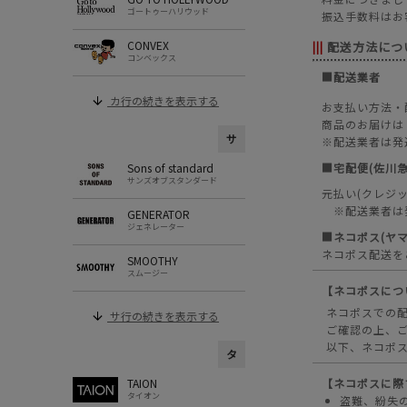
ゴートゥーハリウッド
振込手数料はお
CONVEX
配送方法につ
|||
コンベックス
■配送業者
カ行の続きを表示する
お支払い方法・
商品のお届けは
サ
※配送業者は発
Sons of standard
■宅配便(佐川
サンズオブスタンダード
元払い(クレジ
※配送業者は
GENERATOR
ジェネレーター
■ネコポス(ヤマ
ネコポス配送を
SMOOTHY
スムージー
【ネコポスにつ
ネコポスでの
サ行の続きを表示する
ご確認の上、
以下、ネコポ
タ
TAION
【ネコポスに際
タイオン
盗難、紛失