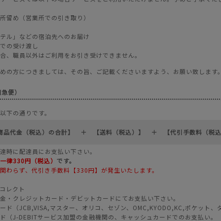
所留め（営業所での引き取り）
テル」などの宿泊先へのお届け
での受け渡し
合、職員以外はご利用をお引き受けできません。
めの方につきましては、その旨、ご記載くださいますよう、お願い致します
川急便）
以下の通りです。
商品代金（税込）の合計】 ＋ 【送料（税込）】 ＋ 【代引手数料（税
達時に配達員にお支払い下さい。
一律330円（税込）
です。
関わらず、代引き手数料【330円】が発生いたします。
-コレクト
金・クレジットカード・デビットカードにてお支払い下さい。
ド（JCB,VISA,マスター、オリコ、セゾン、OMC,KYODO,KC,ポケ
ド（J-DEBITサービス加盟の金融機関の、キャッシュカードでのお支払い。