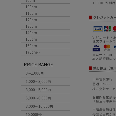
90cm
J-DEBIT
100cm
110cm
|||
クレジットカ
120cm
130cm
140cm
VISAカード / 
150cm
注文フォームで
160cm
170cm〜
※当サイトは3
本人認証時にワ
PRICE RANGE
|||
銀行振込（佐
0
1,000
～
円
三井住友銀行 
1,000
3,000
～
円
普通 1766596
株式会社サーカ
3,000
5,000
～
円
お振込み確認後
5,000
8,000
～
円
「振込み手数料
8,000
10,000
～
円
※請求金額は注
10,000円
後ほど当店から
～