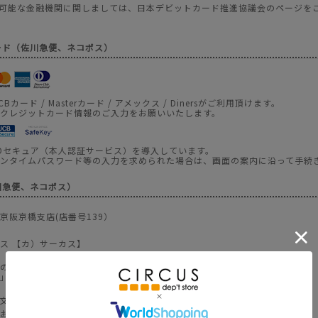
が利用可能な金融機関に関しましては、日本デビットカード推進協議会のページを
ード（佐川急便、ネコポス）
JCBカード / Masterカード / アメックス / Dinersがご利用頂けます。
クレジットカード情報のご入力をお願いいたします。
Dセキュア（本人認証サービス）を導入しています。
ンタイムパスワード等の入力を求められた場合は、画面の案内に沿って手続
川急便、ネコポス）
京阪京橋支店(店番号139）
ス 【カ）サーカス】
の発送となります。
」は、お客様ご負担にてお願い致します。
文後すぐに届く自動配信メールの内容とは異なる場合がございます。
お送りする【ご注文確定メール】にて最終確定金額をご案内致します。