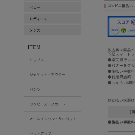
|||
コンビニ後払い
ベビー
レディース
メンズ
ITEM
払込票は商品と
下記スマートフ
●楽天銀行コン
トップス
※バナーをクリ
●後払い手数料
ジャケット・アウター
●利用限度額：
●お支払い期限
パンツ
お支払い総額は
ワンピース・スカート
【
オールインワン・サロペット
●後払い手数料
セットアップ