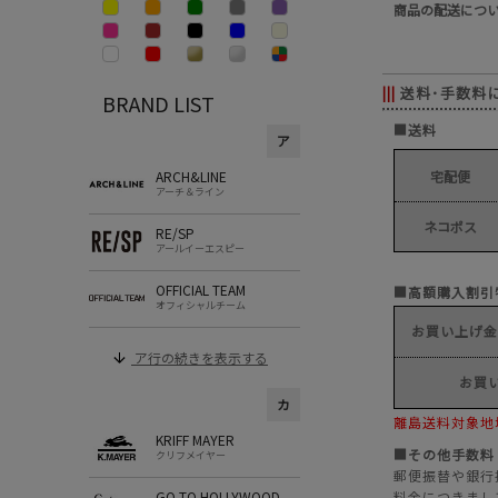
商品の配送につ
送料･手数料
|||
BRAND LIST
■送料
ア
ARCH&LINE
宅配便
アーチ＆ライン
ネコポス
RE/SP
アールイーエスピー
OFFICIAL TEAM
■高額購入割引
オフィシャルチーム
お買い上げ金額
ア行の続きを表示する
お買い
カ
離島送料対象地
KRIFF MAYER
■その他手数料
クリフメイヤー
郵便振替や銀行
GO TO HOLLYWOOD
料金につきまし