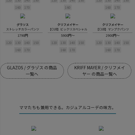
120
130
140
150
120
130
140
150
120
130
140
150
160
170
160
160
170
グラソス
クリフメイヤー
クリフメイヤー
ストレッチカラーパンツ
【CUB】ビックリスペシャル
【CUB】マンプクパンツ
1790円
5900円～
2900円～
120
130
140
150
120
130
140
150
120
130
140
150
160
170
160
170
160
170
GLAZOS / グラゾス の商品
KRIFF MAYER / クリフメイ
一覧へ
ヤー の商品一覧へ
ママたちも兼用できる。カジュアルコーデの味方。