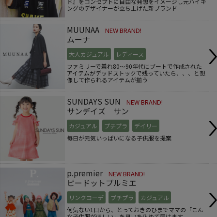
ド』をコンセプトに自由な発想をイメージし元ハイキ
ングのデザイナーが立ち上げた新ブランド
MUUNAA
NEW BRAND!
ムーナ
大人カジュアル
レディース
ファミリーで着れ80～90年代にブートで作成された
アイテムがデッドストックで残っていたら、、、と想
像して作られるアイテムが揃う
SUNDAYS SUN
NEW BRAND!
サンデイズ サン
カジュアル
プチプラ
デイリー
毎日が元気いっぱいになる子供服を提案
p.premier
NEW BRAND!
ピードットプルミエ
リンクコーデ
プチプラ
カジュアル
何気ない1日から、とっておきのひまでママの「こん
な子供服がほしい」を思いを込めて届けます。