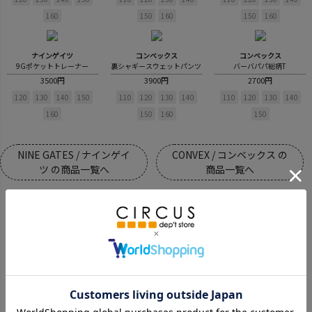
160
150
160
150
160
ナインゲイツ
コンベックス
コンベックス
9Gポケットトレーナー
裏シャギースウェットパンツ
バーバパパ総柄T
3500円
3900円
2700円
120
130
140
150
110
120
130
140
110
120
130
140
160
150
160
150
NINE GATES / ナインゲイ
CONVEX / コンベックス の
ツ の商品一覧へ
商品一覧へ