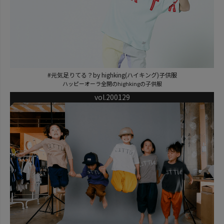
#元気足りてる？by highking(ハイキング)子供服
ハッピーオーラ全開のhighkingの子供服
vol.200129