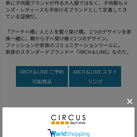
単に子供服ブランドが作る大人服ではなく、子供服もメ
ンズ・レディースも手掛けるブランドとして定着してき
ている証拠だ。
『アーチ＝橋』人と人を繋ぐ架け橋。 1つのデザインを家
族一緒に。親から子へ受け継ぐ1つのデザイン。
ファッションが家族のコミュニケーションツールに。
家族のスタンダードブランド＝『ARCH＆LINE』なのだ。
ARCH＆LINE ご予約
ARCH＆LINE スタイ
可能商品
リング
vol.201117