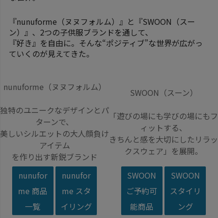
『nunuforme（ヌヌフォルム）』と『SWOON（スー
ン）』、2つの子供服ブランドを通して、
『好き』を自由に。そんな“ポジティブ”な世界が広がっ
ていくのが見えてきた。
nunuforme（ヌヌフォルム）
SWOON（スーン）
独特のユニークなデザインとパ
「遊びの場にも学びの場にもフ
ターンで、
ィットする、
美しいシルエットの大人顔負け
きちんと感を大切にしたリラッ
アイテム
クスウェア」を展開。
を作り出す新鋭ブランド
nunufor
nunufor
SWOON
SWOON
me 商品
me スタ
ご予約可
スタイリ
一覧
イリング
能商品
ング