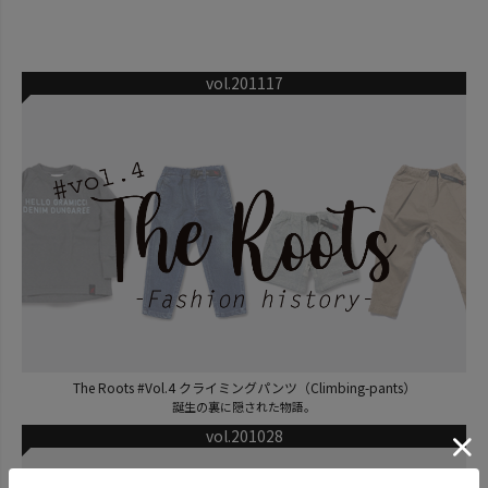
vol.201117
The Roots #Vol.4 クライミングパンツ（Climbing-pants）
誕生の裏に隠された物語。
vol.201028