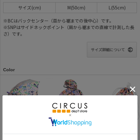
サイズ
M(50cm)
L(55cm)
※BCはバックセンター（首から裾までの後中心）です。
※SNPはサイドネックポイント（肩から裾までの直線で計測した長
さ）です。
サイズ詳細について
Color
ピンク系(26)
ピンク系(26)
ピンク系(26)