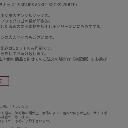
ッズ”の3PAIRS ANKLE SOCKS(WHITE)
れる丈感のアンクルソックス。
のフラッグロゴ刺繍が印象的。
とした厚みのある素材を採用しデイリー使いにもおすすめ。
インの大人サイズもございます。
ス配送は1セットのみ可能です。
ジを外してお届け致します。
以上や他の商品と併せてのご注文の場合は【宅配便】をお選び
。
/綿/ポリウレタン
さや編み、染め等の関係上、商品によって縮みや伸びが生じ、サイズ感
る場合がございます。
りますが、予めご了承下さいませ。