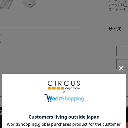
※1セット
2セット以
さいます様
サイズ
3
4