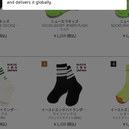
キッズ
ニューエラキッズ
ニュ
CREW 3PAIRS LINE SOCKS(BLACK)
SOCKS SHORT 3PAIRS FLASH
SOCKS SHO
ク
マルチ
(税込)
￥1,210 (税込)
￥1,
3
4
イーストエンドハイランダーズ
イーストエンドハイランダーズ
ックス
ラインソックス
レタ
RN)
ブラック×ホワイト(BLW)
ライトグリー
(税込)
￥1,320 (税込)
￥1,