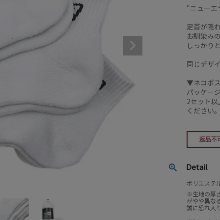
“ニューエラキ
足首が隠
お馴染み
しっかり
同じデザ
▼ネコポ
パッケー
2セット
ください
Detail
ポリエステル
※生地の厚
がやや異な
誠に恐れ入