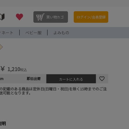
買い物カゴ
ログイン/会員登録
ィネート
ベビー服
よみもの
￥
1,210
税込
cm
即日出荷
カートに入れる
の記載のある商品は定休日(日曜日・祝日)を除く15時までのご注
送可能となります。
説明