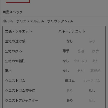
商品スペック
綿70％ ポリエステル28％ ポリウレタン2％
丈感・シルエット
バギーシルエット
生地の透け感
なし
あ
り
生地の厚み
薄手
普
通
厚
手
生地の伸縮性
なし
や
や
あ
り
あ
り
裏地
なし
あ
り
裏
起
毛
ウエストゴム
総ゴム
ハ
ー
フ
ゴ
ム
ウエストゴム交換口
あ
り
なし
ウエストアジャスター
あり
な
し