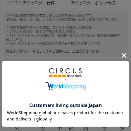
ウエストアジャスター仕様
アジャスターボタン仕様
サイズ詳細
サイズ(cm)
ウエスト
股上
股下
ヒップ
わたり幅
裾幅
L
24.5
24
51
44
26
23
XL
28
27
60
49
29
26