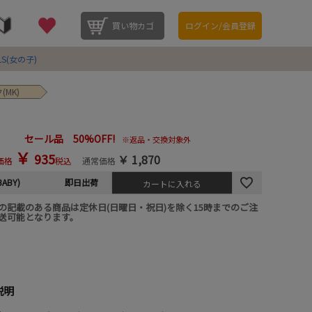
買い物カゴ
ログイン/会員登録
LS(女の子)
(MK)
セール品 50%OFF!
※返品・交換対象外
￥
935
￥
1,870
価格
税込
通常価格
BABY)
即日出荷
カートに入れる
の記載のある商品は定休日(日曜日・祝日)を除く15時までのご注
送可能となります。
説明