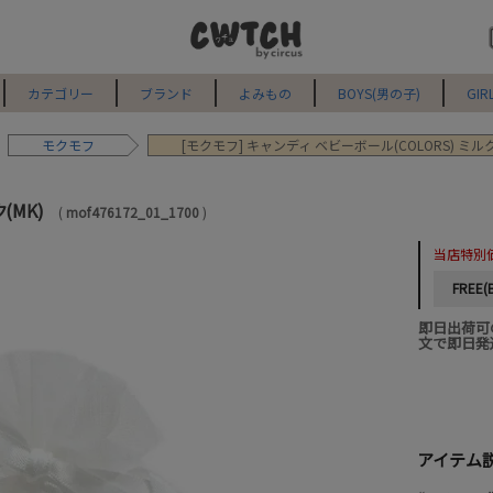
カテゴリー
ブランド
よみもの
BOYS(男の子)
GIR
モクモフ
[モクモフ] キャンディ ベビーボール(COLORS) ミルク
(MK)
mof476172_01_1700
当店特別
FREE(
即日出荷可
文で即日発
アイテム