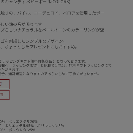
のキャンディ ベビーボール(COLORS)
肌触りの、パイル、コーデュロイ、ベロアを使用したボー
優しい鈴の音が鳴ります。
ッズらしいナチュラルなペールトーンのカラーリングが魅
ロゴを刺繍したシンプルなデザイン。
で、ちょっとしたプレゼントにもおすすめ。
【 ラッピングギフト無料対象商品 】となっております。
考欄へ「ラッピング希望」と記載頂ければ、無料ギフトラッピングにて
いただきます。
場合、通常発送となりますのであらかじめご了承くださいませ。
0% ポリエステル20%
 ポリエステル95% ポリウレタン5%
0% ポリウレタン5%