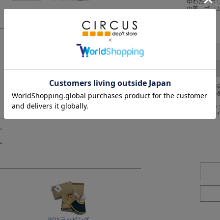
中わた ポリ
巾着 ポリエ
サイズ
採寸結果は
イエロー(YE)
ミント(MI)
商品により
※BCはバ
※SNPは
BOXラッピング