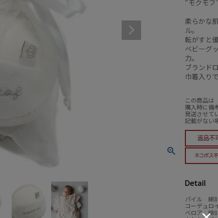
“モクモフ”
柔らかな
ル。
転がすと
ベビーグ
力。
ブランド
巾着入り
この商品は
購入時に備
発送させて
記載がない
Detail
パイル 綿8
コーデュロイ
ベロア 綿8