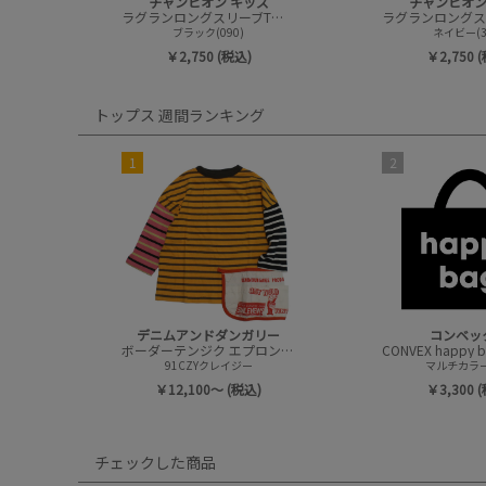
チャンピオン キッズ
チャンピオン
ラグランロングスリーブTシャツ
ブラック(090)
ネイビー(3
￥2,750 (税込)
￥2,750 
トップス 週間ランキング
1
2
デニムアンドダンガリー
コンベッ
ボーダーテンジク エプロンツキ L/S TEE(8分袖)
91CZYクレイジー
マルチカラー(
￥12,100～ (税込)
￥3,300 
チェックした商品