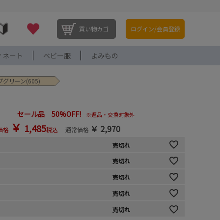
買い物カゴ
ログイン/会員登録
ィネート
ベビー服
よみもの
プグリーン(605)
セール品 50%OFF!
※返品・交換対象外
￥
1,485
￥
2,970
価格
税込
通常価格
売切れ
売切れ
売切れ
売切れ
売切れ