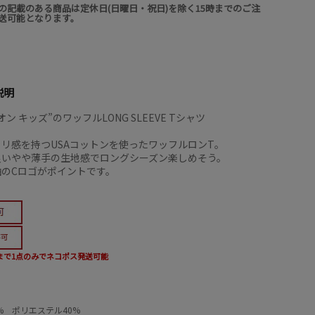
の記載のある商品は定休日(日曜日・祝日)を除く15時までのご注
送可能となります。
説明
ン キッズ”のワッフルLONG SLEEVE Tシャツ
リ感を持つUSAコットンを使ったワッフルロンT。
良いやや薄手の生地感でロングシーズン楽しめそう。
袖のCロゴがポイントです。
0まで1点のみでネコポス発送可能
% ポリエステル40%