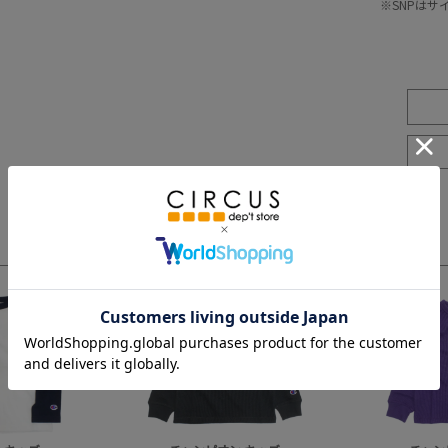
※SNPは
3
4