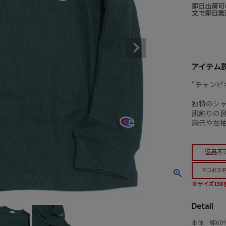
即日出荷可
文で即日発
アイテム
“チャンピオ
独特のシャ
肌触りの
胸元や左
※サイズ13
Detail
本体 綿60