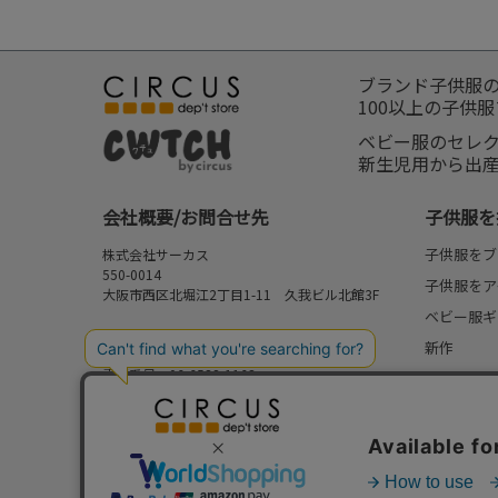
ブランド子供服
100以上の子供
ベビー服のセレ
新生児用から出
会社概要/お問合せ先
子供服を
子供服をブ
株式会社サーカス
550-0014
子供服をア
大阪市西区北堀江2丁目1-11 久我ビル北館3F
ベビー服ギ
お問合せ先
新作
⇒
FAQ/お問合せフォーム
電話番号：06-6538-1163
再入荷
営業時間：10:00-17:00
予約
定休日：日曜・祝日
セール
my focus