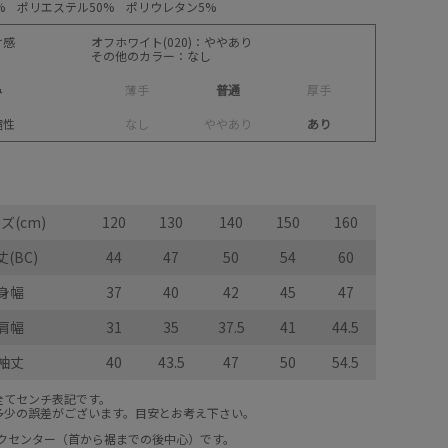
% ポリエステル50% ポリウレタン5%
け感
オフホワイト(020)：ややあり
その他のカラー：なし
み
薄
手
普通
厚
手
縮性
な
し
や
や
あ
り
あり
ズ(cm)
120
130
140
150
160
(BC)
44
47
50
54
60
身幅
37
40
42
45
47
肩幅
31
35
37.5
41
44.5
袖丈
40
43.5
47
50
54.5
全てセンチ表記です。
多少の誤差がございます。目安とお考え下さい。
ックセンター（首から裾までの後中心）です。