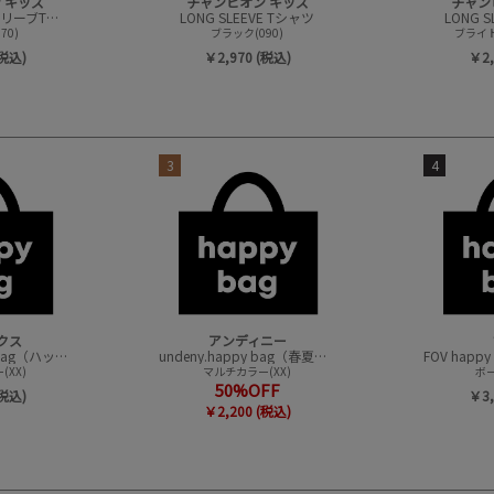
 キッズ
チャンピオン キッズ
チャン
ラグランロングスリーブTシャツ
LONG SLEEVE Tシャツ
LONG 
70)
ブラック(090)
ブライト
(税込)
￥2,970 (税込)
￥2,
3
4
クス
アンディニー
CONVEX happy bag（ハッピーバック）
undeny.happy bag（春夏アイテムハッピーバック）
XX)
マルチカラー(XX)
ボー
50%OFF
(税込)
￥3,
￥2,200 (税込)