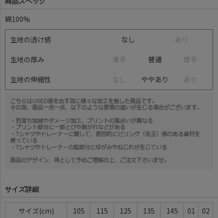
商品スペック
綿100%
生地の透け感
なし
あ
り
生地の厚み
薄
手
普通
厚
手
生地の伸縮性
な
し
ややあり
あ
り
サイズ詳細
サイズ
105
115
125
135
145
01
02