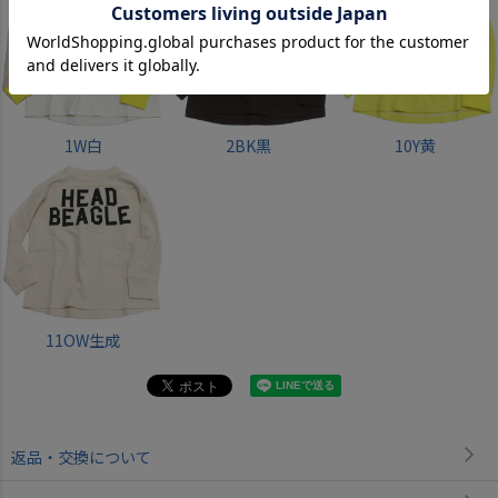
1W白
2BK黒
10Y黄
11OW生成
返品・交換について