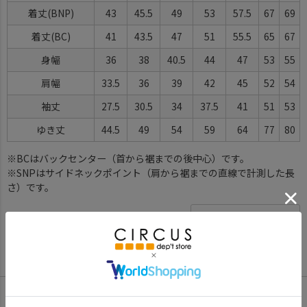
着丈(BNP)
43
45.5
49
53
57.5
67
69
着丈(BC)
41
43.5
47
51
55.5
65
67
身幅
36
38
40.5
44
47
53
55
肩幅
33.5
36
39
42
45
52
54
袖丈
27.5
30.5
34
37.5
41
51
53
ゆき丈
44.5
49
54
59
64
77
80
※BCはバックセンター（首から裾までの後中心）です。
※SNPはサイドネックポイント（肩から裾までの直線で計測した長
さ）です。
サイズ詳細について
Color