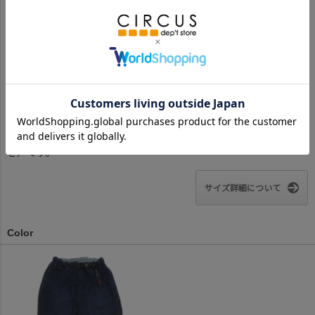
股下(マチ込み)
34
39.5
45
50.5
55.5
61
62
63
ヒップ
36
38.5
41
43.5
46.5
49.5
50.5
52.5
わたり幅(マチ込み)
24
25
27
28
30
32
35
37
裾口
11
12
13
13.5
14
15
17
18
※BCはバックセンター（首から裾までの後中心）です。
※SNPはサイドネックポイント（肩から裾までの直線で計測した長
さ）です。
サイズ詳細について
Color