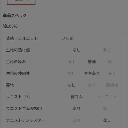
商品スペック
綿100%
丈感・シルエット
フル丈
生地の透け感
なし
あ
り
生地の厚み
薄
手
普通
厚
手
生地の伸縮性
な
し
ややあり
あ
り
裏地
なし
あ
り
裏
起
毛
ウエストゴム
総ゴム
ハ
ー
フ
ゴ
ム
ウエストゴム交換口
あり
な
し
ウエストアジャスター
あ
り
なし