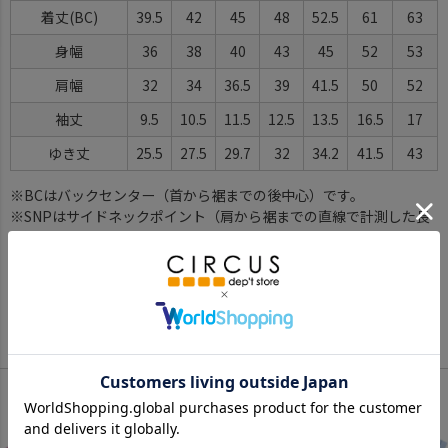
着丈(BC)
39.5
42
45
48
52.5
61
63
身幅
36
38
40
43
45
52
53
肩幅
32
34
36.5
39
41.5
50
52
袖丈
9.5
10.5
11.5
12.5
13.5
16.5
17
ゆき丈
25.5
27.5
29.7
32
34.2
41.5
43
※BCはバックセンター（首から裾までの後中心）です。
※SNPはサイドネックポイント（肩から裾までの直線で計測した長
さ）です。
サイズ詳細について
Color