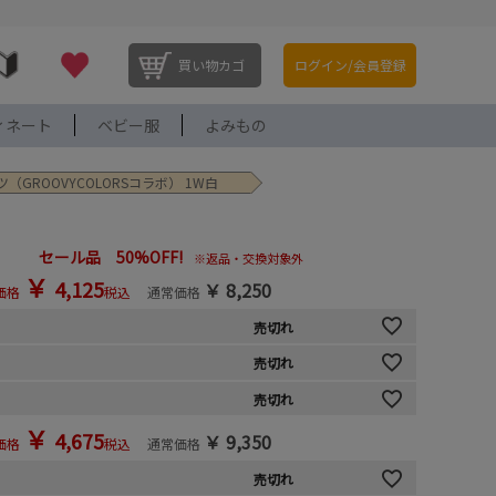
買い物カゴ
ログイン/会員登録
ィネート
ベビー服
よみもの
ツ（GROOVYCOLORSコラボ） 1W白
セール品 50%OFF!
※返品・交換対象外
￥
4,125
￥
8,250
価格
税込
通常価格
売切れ
売切れ
売切れ
￥
4,675
￥
9,350
価格
税込
通常価格
売切れ