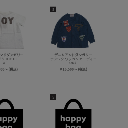
5
ンドダンガリー
デニムアンドダンガリー
 JOY TEE
テンジク ワッペン カーディガン
1W白
4NV紺
700～ (税込)
￥16,500～ (税込)
5