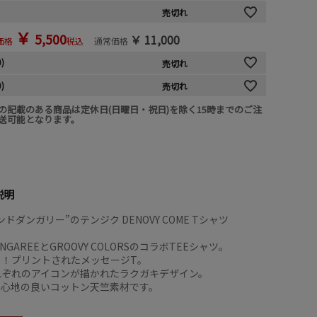
売切れ
￥
5,500
￥
11,000
価格
税込
通常価格
0)
売切れ
0)
売切れ
の記載のある商品は定休日(日曜日・祝日)を除く15時までのご注
送可能となります。
説明
ドダンガリー”のテンジク DENOVY COME Tシャツ
DUNGAREEとGROOVY COLORSのコラボTEEシャツ。
う！プリントされたメッセージT。
れぞれのアイコンが描かれたラクガキデザイン。
着心地の良いコットン天竺素材です。