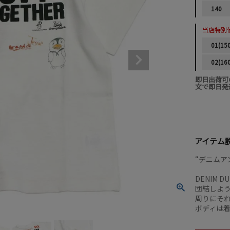
140
当店特別
01(15
02(16
即日出荷可
文で即日発
アイテム
“デニムアン
DENIM 
団結しよ
周りにそ
ボディは