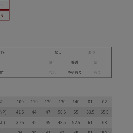
け感
なし
あ
り
み
薄
手
普通
厚
手
縮性
な
し
ややあり
あ
り
ズ
100
110
120
130
140
01
02
NP)
41.5
44
47
50.5
55
63.5
65.5
C)
39.5
42
45
48.5
52.5
61
63
幅
36
38
41
43
45
51
53