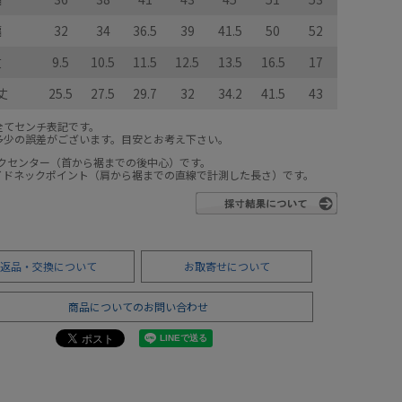
幅
32
34
36.5
39
41.5
50
52
丈
9.5
10.5
11.5
12.5
13.5
16.5
17
丈
25.5
27.5
29.7
32
34.2
41.5
43
全てセンチ表記です。
多少の誤差がございます。目安とお考え下さい。
ックセンター（首から裾までの後中心）です。
サイドネックポイント（肩から裾までの直線で計測した長さ）です。
返品・交換について
お取寄せについて
商品についてのお問い合わせ