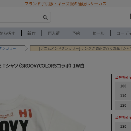
ブランド子供服・キッズ服の通販はサーカス
から探す
新作
再入荷
予約
セール
コーデ
ダンガリー
[デニムアンドダンガリー] テンジク DENOVY COME Tシャ
E Tシャツ（GROOVYCOLORSコラボ） 1W白
当店特別
100
110
120
当店特別
130