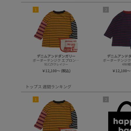
1
2
デニムアンドダンガリー
デニムアンド
ボーダーテンジク エプロンツキ L/S TEE(8分袖)
91CZYクレイジー
4NV紺
￥12,100～ (税込)
￥12,100～
トップス 週間ランキング
1
2