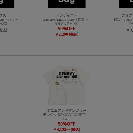
クス
アンディニー
フォブ
CONVEX happy bag（ハッピーバック）
undeny.happy bag（春夏アイテムハッピーバック）
XX)
マルチカラー(XX)
ボー
50%OFF
(税込)
￥3,
￥2,200 (税込)
デニムアンドダンガリー
テンジク DENOVY COME Tシャツ（GROOVYCOLORSコラボ）
1W白
50%OFF
￥4,125～ (税込)