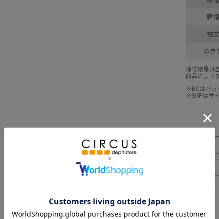
肩
袖
ゆき
採寸結果は
商品により
※BCはバ
※SNPは