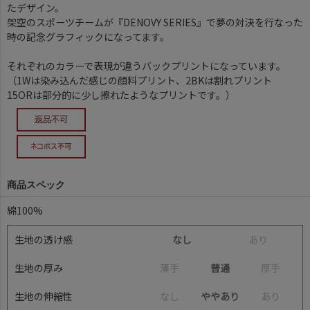
たデザイン。
架空のスポーツチームが『DENOVY SERIES』で夢の対決を行なった
時の記念グラフィックになってます。
それぞれのカラーで表現が違うバックプリントになっています。
（1Wは染み込んだ感じの顔料プリント、2BKは割れプリント
15ORは部分的に少し擦れたようなプリントです。）
商品スペック
綿100%
生地の透け感
なし
あ
り
生地の厚み
薄
手
普通
厚
手
生地の伸縮性
な
し
ややあり
あ
り