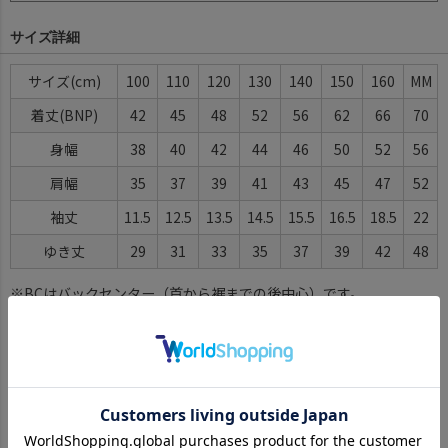
サイズ詳細
サイズ
100
110
120
130
140
150
160
MM
着丈(BNP)
42
45
48
52
56
62
66
70
身幅
38
40
42
44
46
50
52
56
肩幅
35
37
39
41
43
45
47
52
袖丈
11.5
12.5
13.5
14.5
15.5
16.5
18.5
22
ゆき丈
29
31
33
35
37
39
42
48
※BCはバックセンター（首から裾までの後中心）です。
※SNPはサイドネックポイント（肩から裾までの直線で計測した長
さ）です。
サイズ詳細について