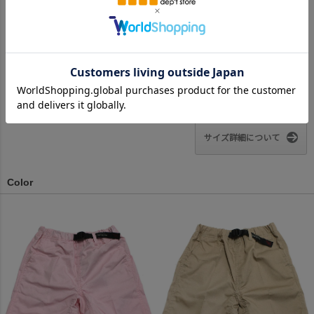
き)
裾口
22.5
23.5
25
26
31
32
※BCはバックセンター（首から裾までの後中心）です。
※SNPはサイドネックポイント（肩から裾までの直線で計測した長
さ）です。
サイズ詳細について
Color