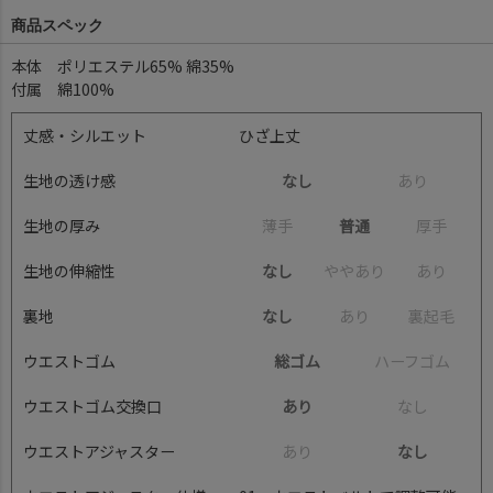
商品スペック
本体 ポリエステル65% 綿35%
付属 綿100%
丈感・シルエット
ひざ上丈
生地の透け感
なし
あ
り
生地の厚み
薄
手
普通
厚
手
生地の伸縮性
なし
や
や
あ
り
あ
り
裏地
なし
あ
り
裏
起
毛
ウエストゴム
総ゴム
ハ
ー
フ
ゴ
ム
ウエストゴム交換口
あり
な
し
ウエストアジャスター
あ
り
なし