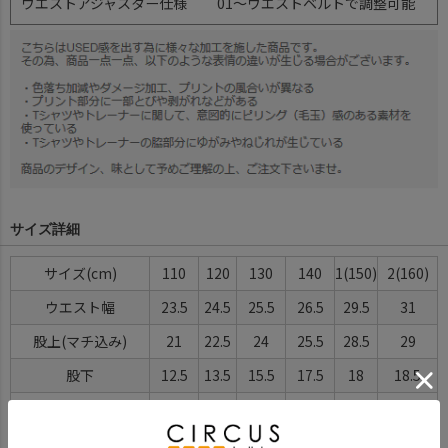
ウエストアジャスター仕様
01～ウエストベルトで調整可能
サイズ詳細
サイズ(cm)
110
120
130
140
1(150)
2(160)
ウエスト幅
23.5
24.5
25.5
26.5
29.5
31
股上(マチ込み)
21
22.5
24
25.5
28.5
29
股下
12.5
13.5
15.5
17.5
18
18.5
ヒップ巾
38.5
40.5
43
45.5
52
53.5
わたり幅(マチ込み/抜
26/19.5
27/20
29/22.5
30.5/24
34/27
35.5/27.5