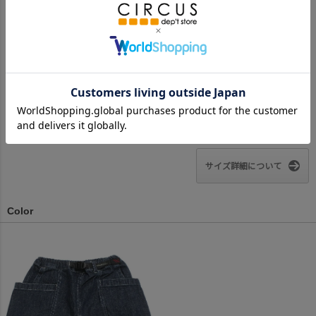
ヒップ
37
39.5
42
45
51
52.5
わたり幅(マチ込み/抜き)
25.5/21.5
27.5/23
29/24
30/25
33/27
34/28
裾口
20.5
21
23
25
28
29.5
※BCはバックセンター（首から裾までの後中心）です。
※SNPはサイドネックポイント（肩から裾までの直線で計測した長
さ）です。
サイズ詳細について
Color