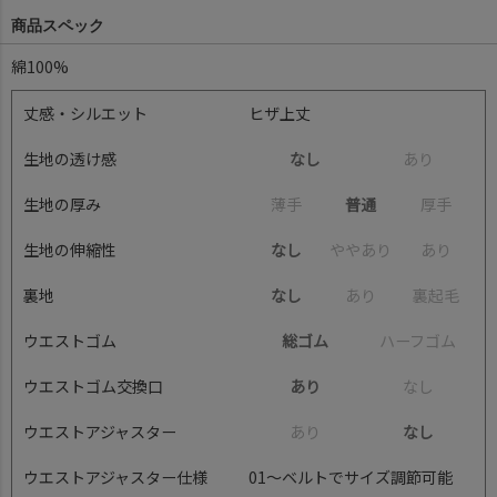
商品スペック
綿100%
丈感・シルエット
ヒザ上丈
生地の透け感
なし
あ
り
生地の厚み
薄
手
普通
厚
手
生地の伸縮性
なし
や
や
あ
り
あ
り
裏地
なし
あ
り
裏
起
毛
ウエストゴム
総ゴム
ハ
ー
フ
ゴ
ム
ウエストゴム交換口
あり
な
し
ウエストアジャスター
あ
り
なし
ウエストアジャスター仕様
01～ベルトでサイズ調節可能