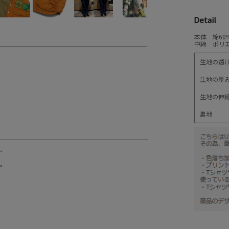
Detail
本体 綿60
中綿 ポリエ
生地の透
生地の厚
生地の伸
裏地