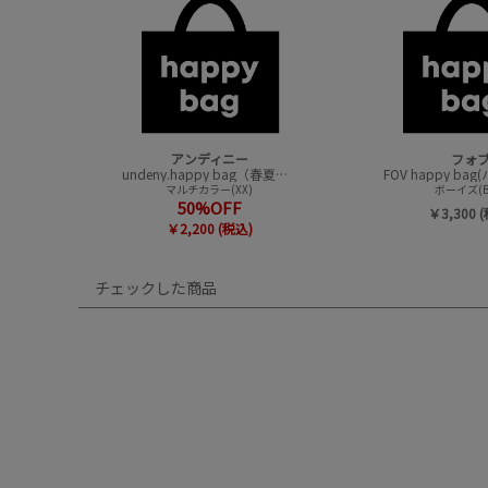
アンディニー
フォ
undeny.happy bag（春夏アイテムハッピーバック）
マルチカラー(XX)
ボーイズ(B
50%OFF
￥3,300 
￥2,200 (税込)
チェックした商品