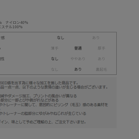
% ナイロン40%
ステル100%
け感
なし
あ
り
み
薄
手
普通
厚
手
縮性
なし
や
や
あ
り
あ
り
な
し
あり
裏
起
毛