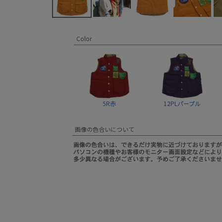
Color
5R赤
12PLパープル
画像の色合いについて