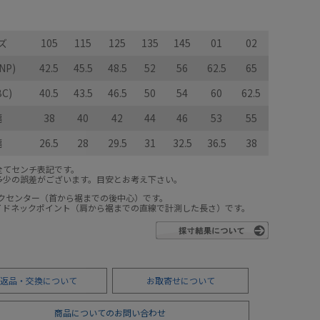
ズ
105
115
125
135
145
01
02
NP)
42.5
45.5
48.5
52
56
62.5
65
C)
40.5
43.5
46.5
50
54
60
62.5
幅
38
40
42
44
46
53
55
幅
26.5
28
29.5
31
32.5
36.5
38
全てセンチ表記です。
多少の誤差がございます。目安とお考え下さい。
ックセンター（首から裾までの後中心）です。
サイドネックポイント（肩から裾までの直線で計測した長さ）です。
返品・交換について
お取寄せについて
商品についてのお問い合わせ