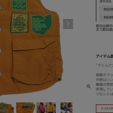
通常価格
01(15
02(16
即日出荷可
文で即日発
アイテム
“デニムア
複数のワ
中綿はシ
繊維の隙
実現して
フロント