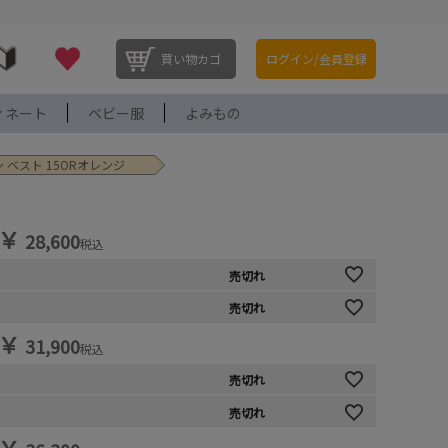
買い物カゴ
ログイン/会員登録
ィネート
ベビー服
よみもの
 ベスト 15ORオレンジ
￥
28,600
税込
売切れ
売切れ
￥
31,900
税込
売切れ
売切れ