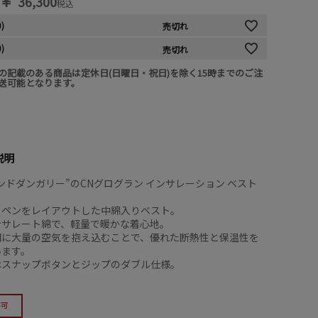
￥
36,300
税込
0)
売切れ
0)
売切れ
の記載のある商品は定休日(日曜日・祝日)を除く15時までのご注
送可能となります。
説明
ンドダンガリー”のCNグログラン インサレーション ベスト
ッペンをレイアウトした中綿入りベスト。
ンサレート綿で、軽量で暖かな着心地。
間に大量の空気を抱え込むことで、優れた断熱性と保温性を
います。
はスナップボタンとジップのダブル仕様。