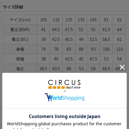
サイズ詳細
サイズ
105
115
125
135
145
01
02
着丈(BNP)
41
44.5
47.5
51
55
61.5
64
着丈(BC)
39
42.5
45.5
49
52.5
58.5
61
身幅
74
78
83
88
93
106
110
肩幅
38
40
42.5
45
47.5
52
54
袖丈
38.5
43.5
48
53
58
66.5
68.5
ゆき丈
45
50
55
60
65
74
76
※BCはバックセンター（首から裾までの後中心）です。
※SNPはサイドネックポイント（肩から裾までの直線で計測した長
さ）です。
サイズ詳細について