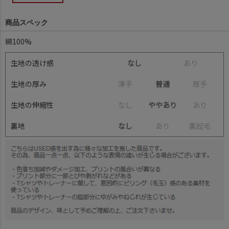
商品スペック
綿100%
生地の透け感
なし
あ
り
生地の厚み
薄
手
普通
厚
手
生地の伸縮性
な
し
ややあり
あ
り
裏地
なし
あ
り
裏
起
毛