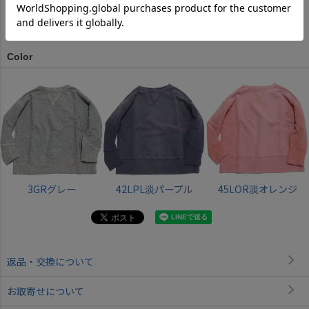
サイズ詳細について
Color
3GRグレー
42LPL淡パープル
45LOR淡オレンジ
返品・交換について
お取寄せについて