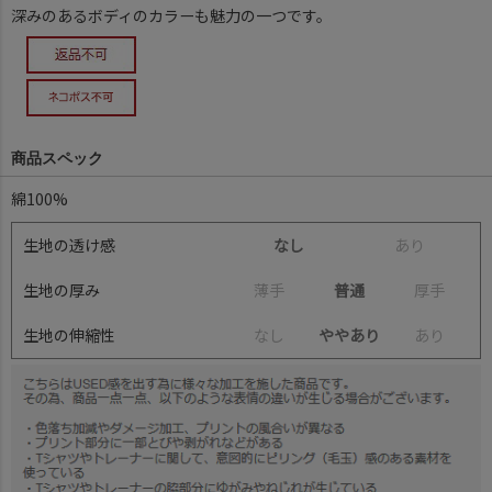
深みのあるボディのカラーも魅力の一つです。
商品スペック
綿100%
生地の透け感
なし
あ
り
生地の厚み
薄
手
普通
厚
手
生地の伸縮性
な
し
ややあり
あ
り