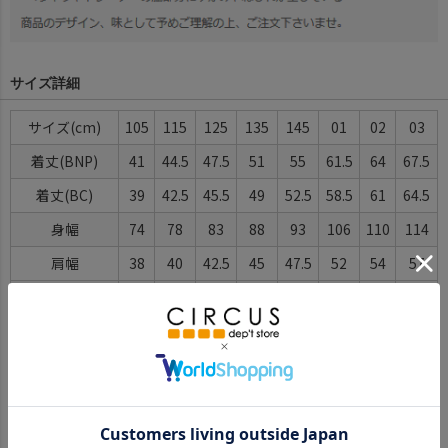
サイズ詳細
サイズ
105
115
125
135
145
01
02
03
着丈(BNP)
41
44.5
47.5
51
55
61.5
64
67.5
着丈(BC)
39
42.5
45.5
49
52.5
58.5
61
64.5
身幅
74
78
83
88
93
106
110
114
肩幅
38
40
42.5
45
47.5
52
54
57
袖丈
26
30
33.5
37.5
41
52
53
56.5
ゆき丈
45
50
55
60
65
78
80
85
※BCはバックセンター（首から裾までの後中心）です。
※SNPはサイドネックポイント（肩から裾までの直線で計測した長
さ）です。