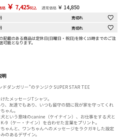
￥
7,425
￥
14,850
価格
税込
通常価格
0)
売切れ
0)
売切れ
の記載のある商品は定休日(日曜日・祝日)を除く15時までのご注
送可能となります。
説明
ドダンガリー”のテンジク SUPER STAR TEE
向けたメッセージTシャツ。
あり、友達でもあり、いつも留守の間に我が家を守ってくれ
ンちゃん。
犬という意味のcanine（ケイナイン）、お仕事をする犬と
K-9（ケー・ナイン）を合わせた言葉をプリント。
ンちゃんと、ワンちゃんへのメッセージをラクガキした設定
かみのあるデザイン。