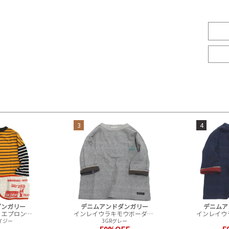
3
4
ダンガリー
デニムアンドダンガリー
デニムア
ボーダーテンジク エプロンツキ L/S TEE(8分袖)
インレイウラキモウボーダー GRAMICCI プルオーバー(7分袖)
レイジー
3GRグレー