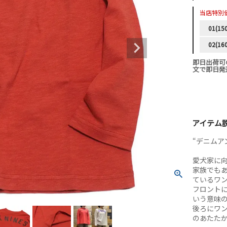
当店特別
01(15
02(16
即日出荷可
文で即日発
アイテム
“デニムアン
愛犬家に
家族でも
ているワ
フロントに
いう意味の
後ろにワ
のあたた