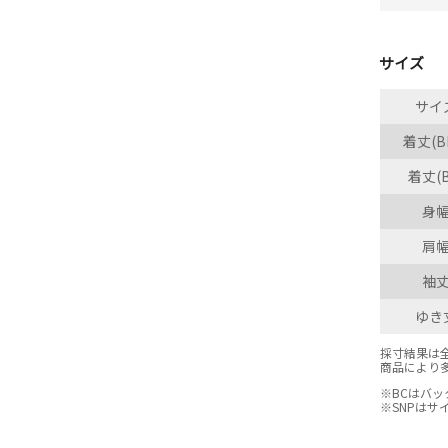
サイズ
サイ
着丈(B
着丈(B
身
肩
袖
ゆき
採寸結果は
商品により
※BCはバ
※SNPは