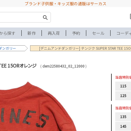
ブランド子供服・キッズ服の通販はサーカス
から探す
新作
再入荷
予約
セール
コーデ
ダンガリー
[デニムアンドダンガリー] テンジク SUPER STAR TEE 1
TEE 15ORオレンジ
dem22580432_02_12000
当店特別
115
125
当店特別
135
145