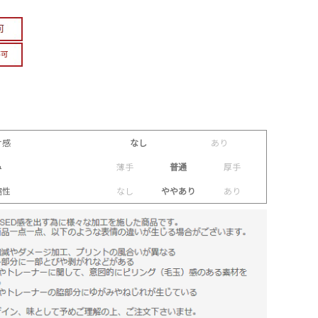
け感
なし
あ
り
み
薄
手
普通
厚
手
縮性
な
し
ややあり
あ
り