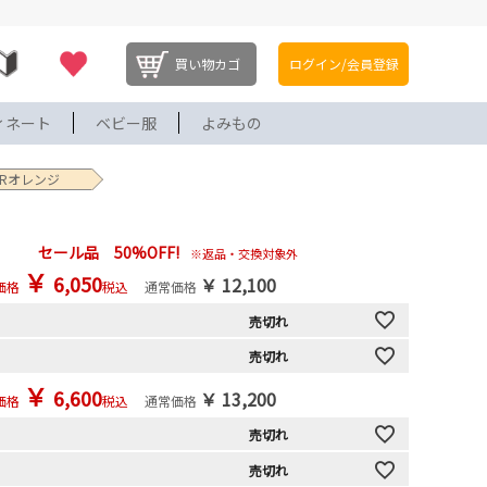
買い物カゴ
ログイン/会員登録
ィネート
ベビー服
よみもの
5ORオレンジ
セール品 50%OFF!
※返品・交換対象外
￥
6,050
￥
12,100
価格
税込
通常価格
売切れ
売切れ
￥
6,600
￥
13,200
価格
税込
通常価格
売切れ
売切れ