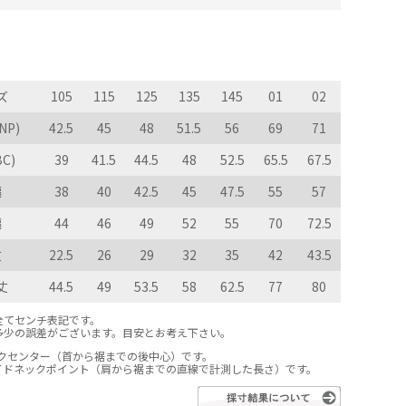
ズ
105
115
125
135
145
01
02
NP)
42.5
45
48
51.5
56
69
71
C)
39
41.5
44.5
48
52.5
65.5
67.5
幅
38
40
42.5
45
47.5
55
57
幅
44
46
49
52
55
70
72.5
丈
22.5
26
29
32
35
42
43.5
丈
44.5
49
53.5
58
62.5
77
80
全てセンチ表記です。
多少の誤差がございます。目安とお考え下さい。
ックセンター（首から裾までの後中心）です。
サイドネックポイント（肩から裾までの直線で計測した長さ）です。