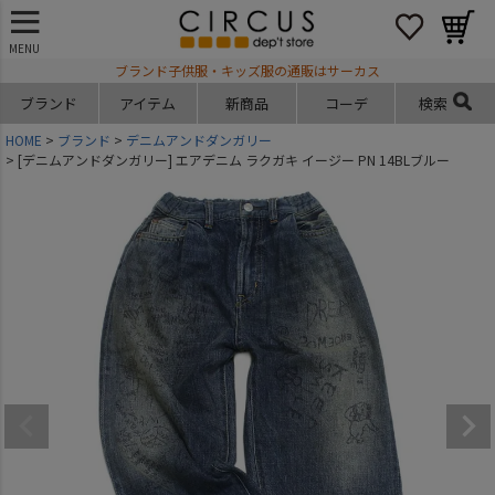
MENU
ブランド子供服・キッズ服の通販はサーカス
ブランド
アイテム
新商品
コーデ
検索
HOME
ブランド
デニムアンドダンガリー
[デニムアンドダンガリー] エアデニム ラクガキ イージー PN 14BLブルー