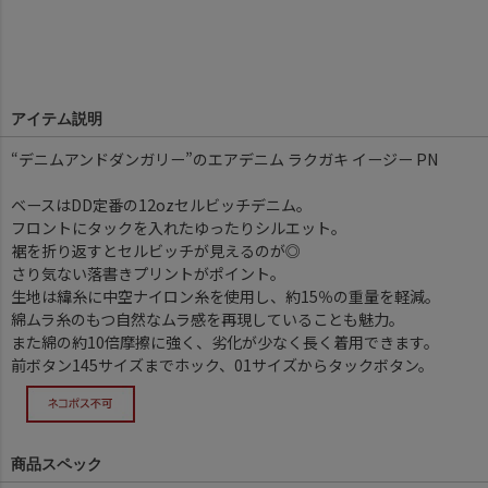
アイテム説明
“デニムアンドダンガリー”のエアデニム ラクガキ イージー PN
ベースはDD定番の12ozセルビッチデニム。
フロントにタックを入れたゆったりシルエット。
裾を折り返すとセルビッチが見えるのが◎
さり気ない落書きプリントがポイント。
生地は緯糸に中空ナイロン糸を使用し、約15％の重量を軽減。
綿ムラ糸のもつ自然なムラ感を再現していることも魅力。
また綿の約10倍摩擦に強く、劣化が少なく長く着用できます。
前ボタン145サイズまでホック、01サイズからタックボタン。
商品スペック