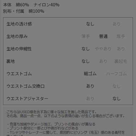
本体 綿60% ナイロン40%
別布・付属 綿100%
生地の透け感
なし
あ
り
生地の厚み
薄
手
普通
厚
手
生地の伸縮性
なし
や
や
あ
り
あ
り
裏地
なし
あ
り
裏
起
毛
ウエストゴム
総ゴム
ハ
ー
フ
ゴ
ム
ウエストゴム交換口
あり
な
し
ウエストアジャスター
あ
り
なし