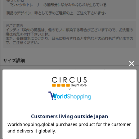
サイズ詳細
サイズ
115
125
135
145
01
02
ウエスト幅
23.5
24.5
25
27
30
32
股上
27.5
28.5
30
32
34
35
股下
41
46.5
52.5
59
67.5
69.5
わたり幅
26
27
29
30
36
37
ヒップ幅
42
44
48
51
58
60
裾口
17.5
18.5
19.5
20
23
23.5