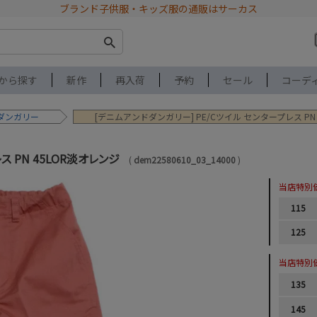
ブランド子供服・キッズ服の通販はサーカス
から探す
新作
再入荷
予約
セール
コーデ
ダンガリー
[デニムアンドダンガリー] PE/Cツイル センタープレス PN
ス PN 45LOR淡オレンジ
dem22580610_03_14000
当店特別
115
125
当店特別
135
145