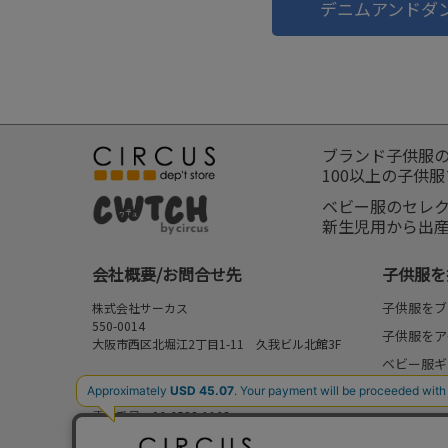
デニムアンドダ
ブランド子供服
100以上の子供
ベビー服のセレ
新生児用から出
会社概要/お問合せ先
子供服を
子供服をブ
株式会社サーカス
550-0014
子供服をア
大阪市西区北堀江2丁目1-11 久我ビル北館3F
ベビー服ギ
お問合せ先
新作
⇒
FAQ/お問合せフォーム
電話番号：06-6538-1163
再入荷
営業時間：10:00-17:00
予約