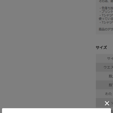
サイズ
サ
ウエ
股
股
わた
ヒ
裾