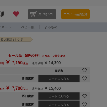
買い物カゴ
ログイン/会員登録
ィネート
ベビー服
よみもの
 45LOR淡オレンジ
セール品 50%OFF!
※返品・交換対象外
￥
7,150
￥
14,300
価格
税込
通常価格
売切れ
即日出荷
カートに入れる
￥
7,700
￥
15,400
価格
税込
通常価格
即日出荷
カートに入れる
即日出荷
カートに入れる