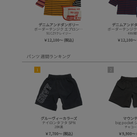
デニムアンドダンガリー
デニムアンド
ボーダーテンジク エプロンツキ L/S TEE(8分袖)
91CZYクレイジー
4NV紺
￥12,100～ (税込)
￥12,100～
パンツ 週間ランキング
1
2
グルーヴィーカラーズ
マウン
ナイロンタフタ SPN
big pocke
2BK黒
チャコー
￥7,700～ (税込)
￥9,900～ 