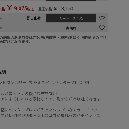
￥
9,075
￥
18,150
価格
税込
通常価格
0)
即日出荷
カートに入れる
0)
売切れ
の記載のある商品は定休日(日曜日・祝日)を除く15時までのご注
送可能となります。
説明
ンドダンガリー”のPE/Cツイル センタープレス PN
テルとコットンの複合素材を採用。
ェアによく使われる素材なので、耐久性があり速く乾きま
の幅にセンタープレスが入ったシンプルなカラーパンツ。
すとDENIM DUNGAREEのロゴが現れるのがポイントで