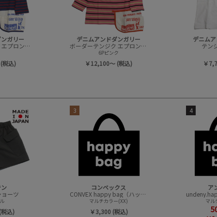
ダンガリー
デニムアンドダンガリー
デニムア
ボーダーテンジク エプロンツキ L/S TEE(8分袖)
ボーダーテンジク エプロンツキ L/S TEE(8分袖)
テンジク
6Pピンク
 (税込)
￥12,100～ (税込)
￥7,
3
4
テン
コンベックス
ア
t ショーツ
CONVEX happy bag（ハッピーバック）
ル
マルチカラー(XX)
マルチ
5
(税込)
￥3,300 (税込)