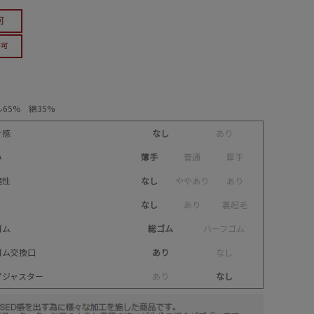
65% 綿35%
け感
なし
あ
り
み
薄手
普
通
厚
手
縮性
なし
や
や
あ
り
あ
り
なし
あ
り
裏
起
毛
ゴム
総ゴム
ハ
ー
フ
ゴ
ム
ゴム交換口
あり
な
し
アジャスター
あ
り
なし