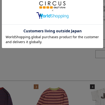
採寸結果は
商品により
※BCはバ
※SNPは
3
4