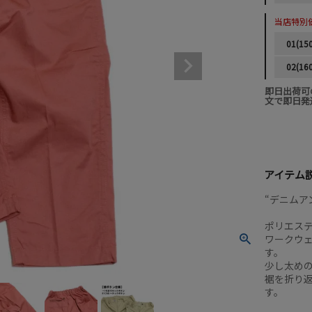
当店特別
01(15
02(16
即日出荷可
文で即日発
アイテム
“デニムア
ポリエス
ワークウ
す。
少し太め
裾を折り返
す。