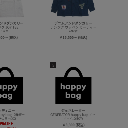
ンドダンガリー
デニムアンドダンガリー
 JOY TEE
テンジク ワッペン カーディガン
1W白
4NV紺
700～ (税込)
￥16,500～ (税込)
5
ンディニー
ジェネレーター
undeny.happy bag（春夏アイテムハッピーバック）
GENERATOR happy bag（ハッピーバック）
カラー(XX)
ボーイズ(BOY)
0%OFF
￥3,300 (税込)