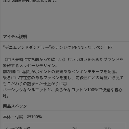
注文で即日発送可能となります。
アイテム説明
“デニムアンドダンガリー”のテンジク PENNIE ワッペン TEE
《自ら先頭に立ち向かって欲しい》という想いを込めたブランドを
象徴するメッセージデザイン。
前左胸には眉毛がポイントの愛嬌あるペンギンモチーフを配置。
後ろには存在感のあるワッペンを施し、前後左右どの角度から見て
もこだわりの詰まった仕上がりに◎
ベーシックなシルエットと、柔らかなコットン100％で快適な着心
地。
商品スペック
本体・付属 綿100%
生地の透け感
なし
あ
り