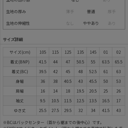
生地の厚み
薄
手
普通
厚
手
生地の伸縮性
な
し
ややあり
あ
り
サイズ詳細
サイズ
105
115
125
135
145
01
02
着丈(BNP)
41.5
44
47
50.5
55
63.5
65.5
着丈(BC)
39.5
42
45
48
52.5
61
63
身幅
36
38
40.5
43
45.5
50
53
肩幅
16
14
18
19.5
20.5
25
26
袖丈
9.5
10.5
11.5
12.5
13.5
16.5
17
ゆき丈
25.5
27.5
29.5
32
34
41.5
43
※BCはバックセンター（首から裾までの後中心）です。