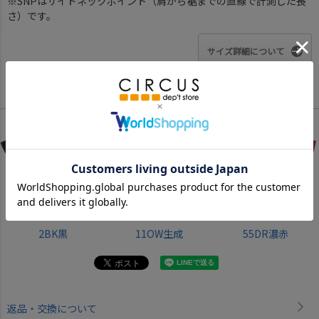
※SNPはサイドネックポイント（肩から裾までの直線で計測した長
さ）です。
サイズ詳細について
Color
2BK黒
11OW生成
55DR濃赤
返品・交換について