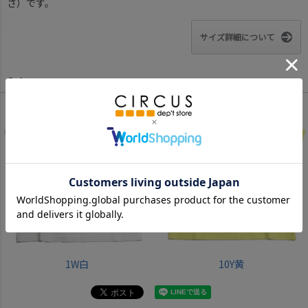
さ）です。
サイズ詳細について
Color
1W白
10Y黄