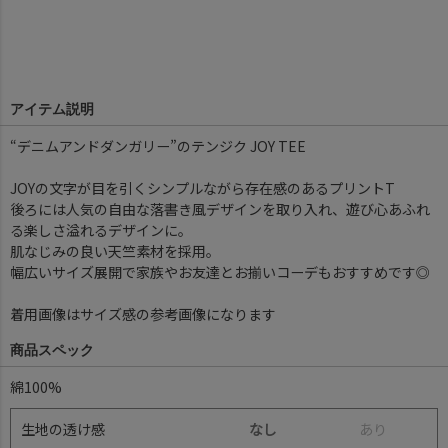
アイテム説明
“デニムアンドダンガリー”のテンジク JOY TEE
JOYの文字が目を引くシンプルながら存在感のあるプリントT
後ろには人気の自由な落書き風デザインを取り入れ、遊び心あふれ
る楽しさ溢れるデザインに。
肌なじみの良い天竺素材を採用。
幅広いサイズ展開で家族やお友達とお揃いコーデもおすすめです◎
着用画像はサイズ感の参考画像になります
商品スペック
綿100%
生地の透け感
なし
あ
り