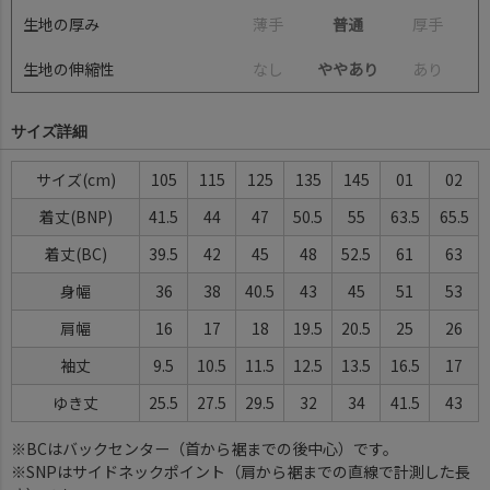
生地の厚み
薄
手
普通
厚
手
生地の伸縮性
な
し
ややあり
あ
り
サイズ詳細
サイズ
105
115
125
135
145
01
02
着丈(BNP)
41.5
44
47
50.5
55
63.5
65.5
着丈(BC)
39.5
42
45
48
52.5
61
63
身幅
36
38
40.5
43
45
51
53
肩幅
16
17
18
19.5
20.5
25
26
袖丈
9.5
10.5
11.5
12.5
13.5
16.5
17
ゆき丈
25.5
27.5
29.5
32
34
41.5
43
※BCはバックセンター（首から裾までの後中心）です。
※SNPはサイドネックポイント（肩から裾までの直線で計測した長