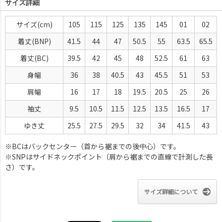
サイズ詳細
サイズ
105
115
125
135
145
01
02
着丈(BNP)
41.5
44
47
50.5
55
63.5
65.5
着丈(BC)
39.5
42
45
48
52.5
61
63
身幅
36
38
40.5
43
45.5
51
53
肩幅
16
17
18
19.5
20.5
25
26
袖丈
9.5
10.5
11.5
12.5
13.5
16.5
17
ゆき丈
25.5
27.5
29.5
32
34
41.5
43
※BCはバックセンター（首から裾までの後中心）です。
※SNPはサイドネックポイント（肩から裾までの直線で計測した長
さ）です。
サイズ詳細について