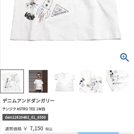
デニムアンドダンガリー
テンジク ASTRO TEE 1W白
dem22620463_01_6500
￥
7,150
通常価格
税込