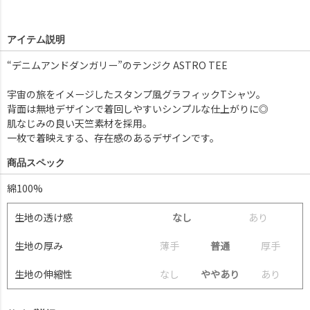
アイテム説明
“デニムアンドダンガリー”のテンジク ASTRO TEE
宇宙の旅をイメージしたスタンプ風グラフィックTシャツ。
背面は無地デザインで着回しやすいシンプルな仕上がりに◎
肌なじみの良い天竺素材を採用。
一枚で着映えする、存在感のあるデザインです。
商品スペック
綿100%
生地の透け感
なし
あ
り
生地の厚み
薄
手
普通
厚
手
生地の伸縮性
な
し
ややあり
あ
り