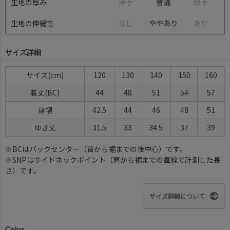
生地の厚み
薄
手
普通
厚
手
生地の伸縮性
な
し
ややあり
あ
り
サイズ詳細
サイズ(cm)
120
130
140
150
160
着丈(BC)
44
48
51
54
57
身幅
42.5
44
46
48
51
ゆき丈
31.5
33
34.5
37
39
※BCはバックセンター（首から裾までの後中心）です。
※SNPはサイドネックポイント（肩から裾までの直線で計測した長
さ）です。
サイズ詳細について
Color