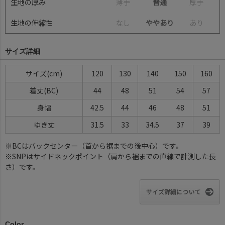
生地の厚み
薄
手
普通
厚
手
生地の伸縮性
な
し
ややあり
あ
り
サイズ詳細
サイズ(cm)
120
130
140
150
160
着丈(BC)
44
48
51
54
57
身幅
42.5
44
46
48
51
ゆき丈
31.5
33
34.5
37
39
※BCはバックセンター（首から裾までの後中心）です。
※SNPはサイドネックポイント（肩から裾までの直線で計測した長
さ）です。
サイズ詳細について
Color