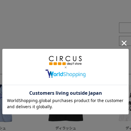
3
4
シュ
ディラッシュ
デ