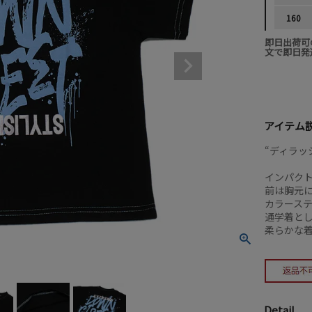
160
即日出荷可
文で即日発
アイテム
“ディラッ
インパク
前は胸元
カラース
通学着とし
柔らかな
Detail