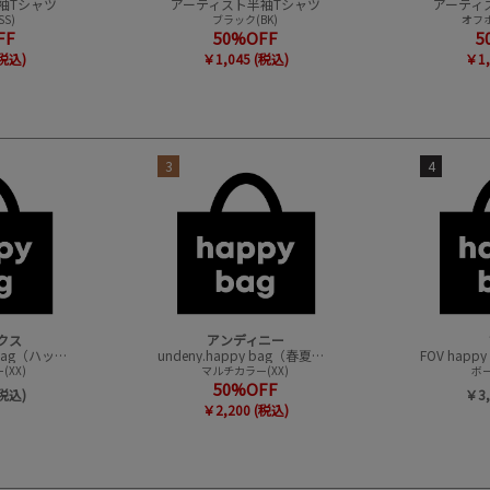
袖Tシャツ
アーティスト半袖Tシャツ
アーティ
S)
ブラック(BK)
オフホ
FF
50%OFF
5
(税込)
￥1,045 (税込)
￥1,
3
4
クス
アンディニー
CONVEX happy bag（ハッピーバック）
undeny.happy bag（春夏アイテムハッピーバック）
XX)
マルチカラー(XX)
ボー
50%OFF
(税込)
￥3,
￥2,200 (税込)