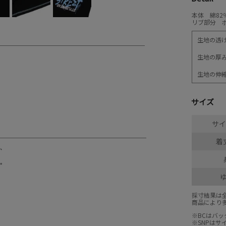
本体 綿82
リブ部分 ポ
生地の透
生地の厚
生地の伸
サイズ
サイ
着丈
採寸結果は
商品により
※BCはバ
※SNPは