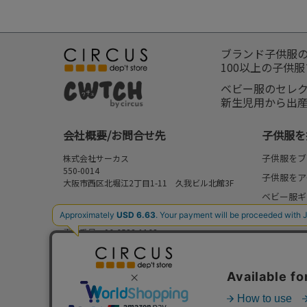
ブランド子供服
100以上の子供
ベビー服のセレ
新生児用から出
会社概要/お問合せ先
子供服を
子供服をブ
株式会社サーカス
550-0014
子供服をア
大阪市西区北堀江2丁目1-11 久我ビル北館3F
ベビー服ギ
お問合せ先
新作
⇒
FAQ/お問合せフォーム
電話番号：06-6538-1163
再入荷
営業時間：10:00-17:00
予約
定休日：日曜・祝日
セール
my focus