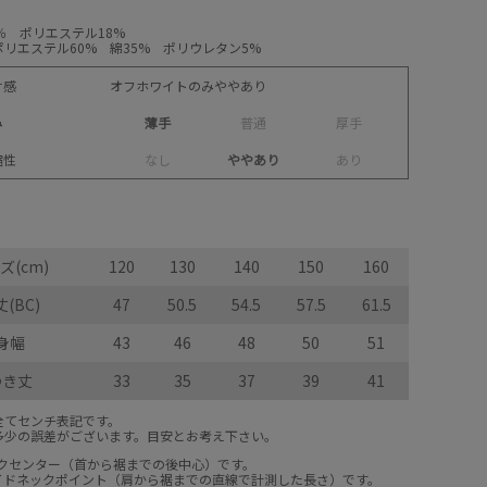
％ ポリエステル18%
リエステル60% 綿35% ポリウレタン5%
け感
オフホワイトのみややあり
み
薄手
普
通
厚
手
縮性
な
し
ややあり
あ
り
ズ(cm)
120
130
140
150
160
(BC)
47
50.5
54.5
57.5
61.5
身幅
43
46
48
50
51
ゆき丈
33
35
37
39
41
全てセンチ表記です。
多少の誤差がございます。目安とお考え下さい。
ックセンター（首から裾までの後中心）です。
サイドネックポイント（肩から裾までの直線で計測した長さ）です。