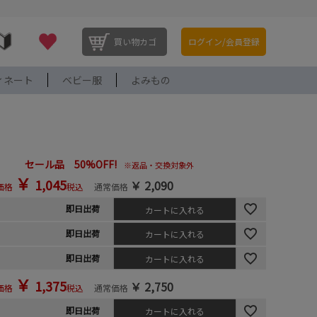
買い物カゴ
ログイン/会員登録
ィネート
ベビー服
よみもの
セール品 50%OFF!
※返品・交換対象外
￥
1,045
￥
2,090
価格
税込
通常価格
即日出荷
カートに入れる
即日出荷
カートに入れる
即日出荷
カートに入れる
￥
1,375
￥
2,750
価格
税込
通常価格
即日出荷
カートに入れる