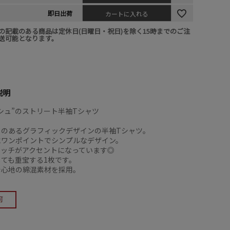
即日出荷
カートに入れる
の記載のある商品は定休日(日曜日・祝日)を除く15時までのご注
送可能となります。
説明
シュ”のストリート半袖Tシャツ
トのあるグラフィックデザインの半袖Tシャツ。
にワンポイントでシンプルなデザイン。
テッチがアクセントになっています◎
ても重宝する1枚です。
着心地の綿混素材を採用。