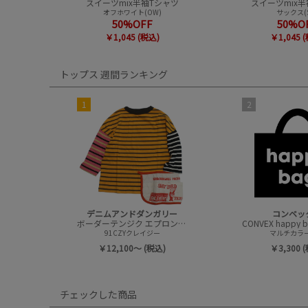
スイーツmix半袖Tシャツ
スイーツmix半
オフホワイト(OW)
サックス(S
50%OFF
50%O
￥1,045 (税込)
￥1,045 
トップス 週間ランキング
1
2
デニムアンドダンガリー
コンベッ
ボーダーテンジク エプロンツキ L/S TEE(8分袖)
91CZYクレイジー
マルチカラー(
￥12,100～ (税込)
￥3,300 
チェックした商品