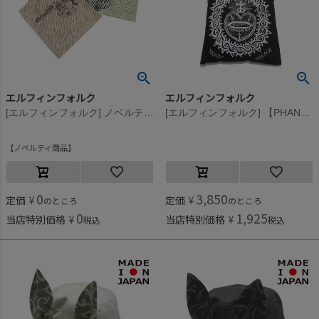
エルフィンフォルク
エルフィンフォルク
[エルフィンフォルク] ノベルティ elfinFolk ロゴトートバック《税込16500円以上》 マルチ
[エルフィンフォルク] 【PHANTASMAGORIA】ECO バッグ ブラック
ノベルティ商品
0
3,850
定価
¥
定価
¥
のところ
のところ
0
1,925
当店特別価格
¥
当店特別価格
¥
税込
税込