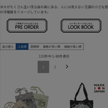
木々がたくさん生い茂る森の奥にある、人には見えない王国の小さな民
の洋服屋をイメージしています。
並び替え
人気順
登録順
価格が安い順
価格が高い順
133
件中
1
-
90
件表示
1
2