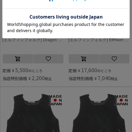
エルフィンフォルク
エルフィンフォルク
[エルフィンフォルク] Dragon Emblem Back print Tシャツ オフホワイト
[エルフィンフォルク] ElfHeim ドレス スモーキーピンク
5,500
17,600
定価
¥
定価
¥
のところ
のところ
2,200
7,040
当店特別価格
¥
当店特別価格
¥
税込
税込